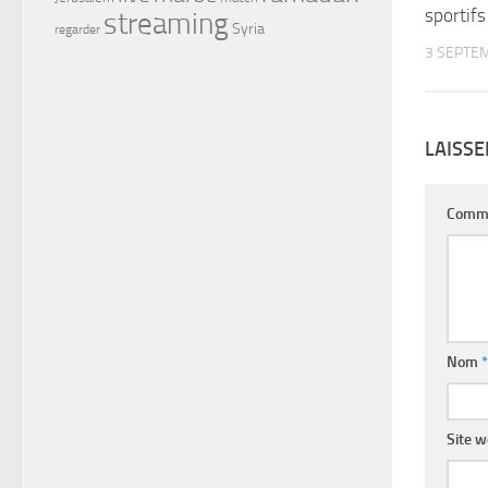
sportifs
streaming
Syria
regarder
3 SEPTE
LAISS
Comm
Nom
*
Site 