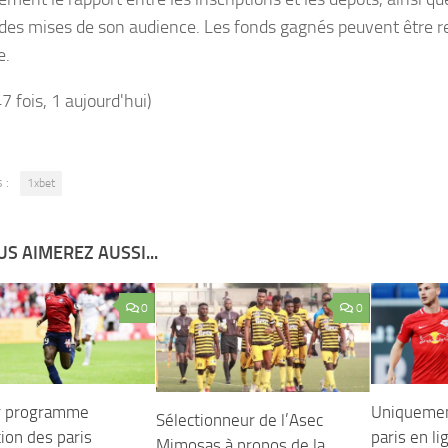
es mises de son audience. Les fonds gagnés peuvent être r
e.
47 fois, 1 aujourd'hui)
 :
1xbet
S AIMEREZ AUSSI...
0
0
r programme
Uniquement
Sélectionneur de l’Asec
ation des paris
paris en l
Mimosas à propos de la