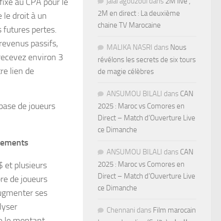
fixe au CPA pour le
jalal agouzoul
dans
2M live ,
2M en direct : La deuxième
 le droit à un
chaine TV Marocaine
 futures pertes.
 revenus passifs,
MALIKA NASRI
dans
Nous
recevez environ 3
révélons les secrets de six tours
re lien de
de magie célèbres
ANSUMOU BILALI
dans
CAN
 base de joueurs
2025 : Maroc vs Comores en
Direct – Match d’Ouverture Live
ce Dimanche
aiements
ANSUMOU BILALI
dans
CAN
 et plusieurs
2025 : Maroc vs Comores en
Direct – Match d’Ouverture Live
re de joueurs
ce Dimanche
 augmenter ses
lyser
Chennani
dans
Film marocain
ue le montant