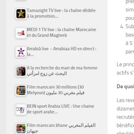
pre
simp
Tamazight TV live : la chaîne dédiée
à la promotion…
pou
Sub
MEDI 1 TV live : la chaîne Marocaine
bas
et du Grand Maghreb
à 5
Arrabiâ live – Arrabiaa HD en direct :
par
la…
Le prin
A la recherche du mari de ma femme
actifs s
البحث عن زوج امرأتي
De quoi
Film marocain 30 millions (30
Melyoun) فيلم مغربي 30 مليون
Les rev
BEIN sport Arabia LIVE : Une chaine
dizaine
de sport arabe…
recruté
bénéfic
Film marocain Jihane الفيلم المغربي
جيهان
régulièr