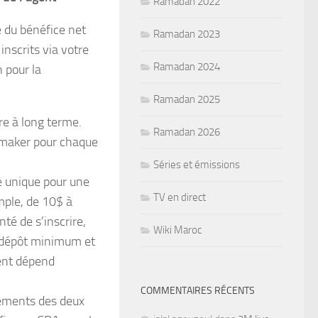
Ramadan 2022
 du bénéfice net
Ramadan 2023
nscrits via votre
Ramadan 2024
 pour la
Ramadan 2025
re à long terme.
Ramadan 2026
okmaker pour chaque
Séries et émissions
e unique pour une
TV en direct
mple, de 10$ à
té de s’inscrire,
Wiki Maroc
n dépôt minimum et
ment dépend
COMMENTAIRES RÉCENTS
léments des deux