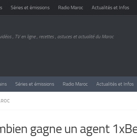
s
Séries et émissions
Radio Maroc
Actualités et Infos
vidéos , TV en ligne , recettes , astuces et actualité du Maroc
ains
Séries et émissions
Radio Maroc
Actualités et Infos
AROC
bien gagne un agent 1xBet