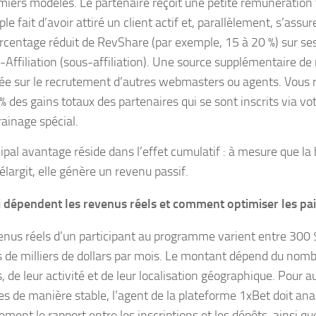
miers modèles. Le partenaire reçoit une petite rémunération 
le fait d’avoir attiré un client actif et, parallèlement, s’assure
rcentage réduit de RevShare (par exemple, 15 à 20 %) sur ses
-Affiliation (sous-affiliation). Une source supplémentaire de
ée sur le recrutement d’autres webmasters ou agents. Vous 
 % des gains totaux des partenaires qui se sont inscrits via vot
rainage spécial.
cipal avantage réside dans l’effet cumulatif : à mesure que la
’élargit, elle génère un revenu passif.
 dépendent les revenus réels et comment optimiser les p
enus réels d’un participant au programme varient entre 300 $
s de milliers de dollars par mois. Le montant dépend du nomb
s, de leur activité et de leur localisation géographique. Pour
es de manière stable, l’agent de la plateforme 1xBet doit ana
ement le rapport entre les inscriptions et les dépôts, ainsi q