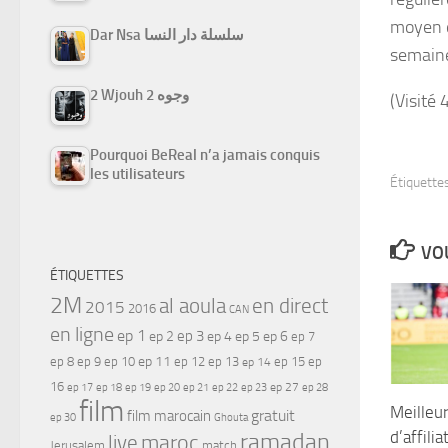
moyen d
Dar Nsa سلسلة دار النسا
semain
2 Wjouh 2 وجوه
(Visité 
Pourquoi BeReal n’a jamais conquis
les utilisateurs
Étiquettes
VOU
ÉTIQUETTES
2M
al aoula
en direct
2015
2016
CAN
en ligne
ep 1
ep 3
ep 2
ep 4
ep 5
ep 6
ep 7
ep 11
ep 8
ep 9
ep 10
ep 12
ep 13
ep 15
ep
ep 14
16
ep 17
ep 21
ep 27
ep 18
ep 19
ep 20
ep 22
ep 23
ep 28
film
Meilleu
gratuit
film marocain
ep 30
Ghouta
d’affili
ramadan
maroc
live
Jerusalem
match