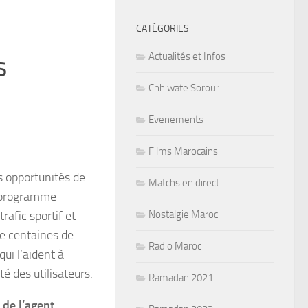
CATÉGORIES
s
Actualités et Infos
Chhiwate Sorour
Evenements
Films Marocains
s opportunités de
Matchs en direct
au programme
rafic sportif et
Nostalgie Maroc
de centaines de
Radio Maroc
ui l’aident à
é des utilisateurs.
Ramadan 2021
de l’agent