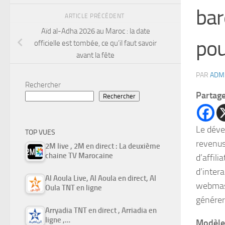
bar
ARTICLE PRÉCÉDENT
Aïd al-Adha 2026 au Maroc : la date
pou
officielle est tombée, ce qu’il faut savoir
avant la fête
PAR
ADM
Rechercher
Partag
Rechercher
Le déve
TOP VUES
revenus
2M live , 2M en direct : La deuxième
chaine TV Marocaine
d’affili
d’inter
Al Aoula Live, Al Aoula en direct, Al
webmas
Oula TNT en ligne
générer
Arryadia TNT en direct , Arriadia en
ligne ,…
Modèles