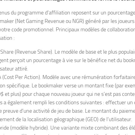
enus du programme d’affiliation reposent sur un pourcentage
maker (Net Gaming Revenue ou NGR) généré par les joueurs i
 votre code promotionnel. Principaux modèles de collaboration
ation :
Share (Revenue Share). Le modèle de base et le plus populai
gent perçoit un pourcentage à vie sur le bénéfice net du bo
isateur attiré.
 (Cost Per Action). Modèle avec une rémunération forfaitair
ion spécifique. Le bookmaker verse un montant fixe (par exe
$ et plus) pour chaque nouveau joueur qui ne s’est pas conten
s a également rempli les conditions suivantes : effectuer u
re preuve d’une activité de jeu de base. Le montant du paie
tement de la localisation géographique (GEO) de l’utilisateur.
ride (modèle hybride). Une variante mixte combinant des é