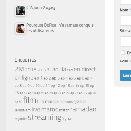
2 Wjouh 2 وجوه
Nom
*
Pourquoi BeReal n’a jamais conquis
les utilisateurs
Site 
En
comme
ÉTIQUETTES
2M
al aoula
en direct
2015
2016
CAN
en ligne
ep 1
ep 3
ep 2
ep 4
ep 5
ep 6
ep 7
ep 11
ep 8
ep 9
ep 10
ep 12
ep 13
ep 15
ep
ep 14
16
ep 17
ep 21
ep 27
ep 18
ep 19
ep 20
ep 22
ep 23
ep 28
film
gratuit
film marocain
ep 30
Ghouta
ramadan
maroc
live
Jerusalem
match
streaming
Syria
regarder