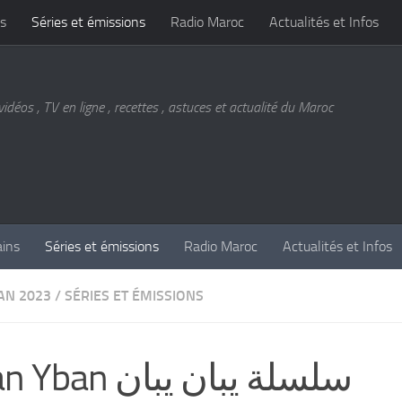
s
Séries et émissions
Radio Maroc
Actualités et Infos
vidéos , TV en ligne , recettes , astuces et actualité du Maroc
ains
Séries et émissions
Radio Maroc
Actualités et Infos
N 2023
/
SÉRIES ET ÉMISSIONS
Yban Yban سلسلة يبان يبان