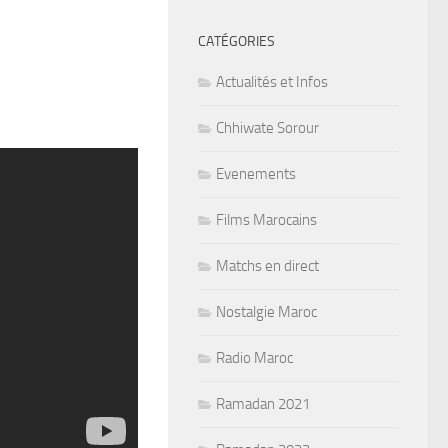
CATÉGORIES
Actualités et Infos
Chhiwate Sorour
Evenements
Films Marocains
Matchs en direct
Nostalgie Maroc
Radio Maroc
Ramadan 2021