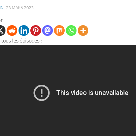
IN
·
23 MARS 2023
er
 tous les épisodes :