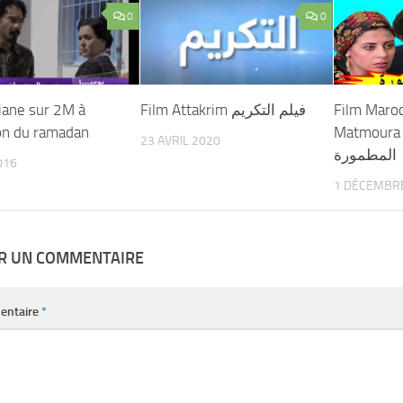
0
0
rjane sur 2M à
Film Attakrim فيلم التكريم
Film Maroc
ion du ramadan
Matmoura لفيلم المغربي
23 AVRIL 2020
المطمورة
016
1 DÉCEMBR
ER UN COMMENTAIRE
entaire
*