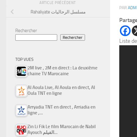
ARTICLE PRÉCÉDENT
PAR
ADM
Rahaliyate مسلسل الرحاليات
Partag
Rechercher
Rechercher
Liste de
TOP VUES
2M live , 2M en direct : La deuxième
chaine TV Marocaine
Al Aoula Live, Al Aoula en direct, Al
Oula TNT en ligne
Arryadia TNT en direct , Arriadia en
ligne ,…
Zin Li Fik Le film Marocain de Nabil
Ayouch الفيلم…