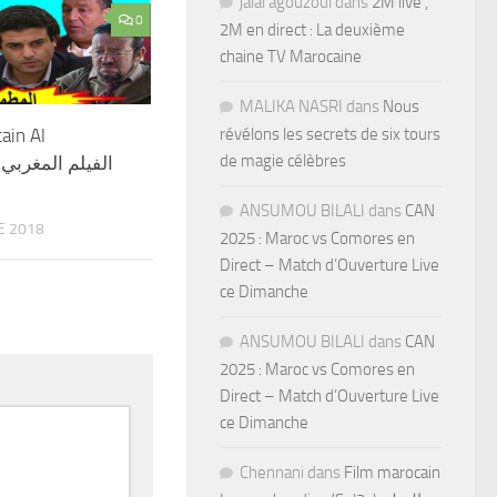
jalal agouzoul
dans
2M live ,
0
2M en direct : La deuxième
chaine TV Marocaine
MALIKA NASRI
dans
Nous
ain Al
révélons les secrets de six tours
de magie célèbres
ا
ANSUMOU BILALI
dans
CAN
E 2018
2025 : Maroc vs Comores en
Direct – Match d’Ouverture Live
ce Dimanche
ANSUMOU BILALI
dans
CAN
2025 : Maroc vs Comores en
Direct – Match d’Ouverture Live
ce Dimanche
Chennani
dans
Film marocain