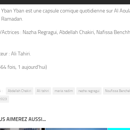
e Yban Yban est une capsule comique quotidienne sur Al Aoul
e Ramadan.
/Actrices : Nazha Regragui, Abdellah Chakiri, Nafissa Benchh
eur : Ali Tahiri.
564 fois, 1 aujourd'hui)
 :
Abdellah Chakiri
Ali tahiri
maria nadim
nezha regragui
Noufissa Benche
2023
S AIMEREZ AUSSI...