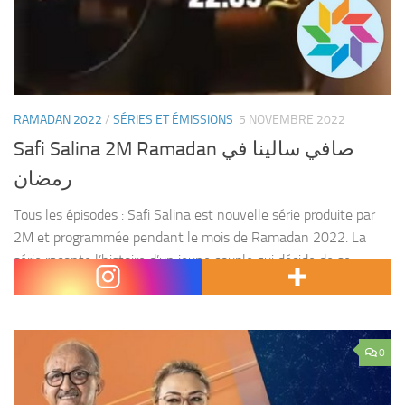
RAMADAN 2022
/
SÉRIES ET ÉMISSIONS
5 NOVEMBRE 2022
Safi Salina 2M Ramadan صافي سالينا في
رمضان
Tous les épisodes : Safi Salina est nouvelle série produite par
2M et programmée pendant le mois de Ramadan 2022. La
série raconte l’histoire d’un jeune couple qui décide de se
séparer, mais qui...
0