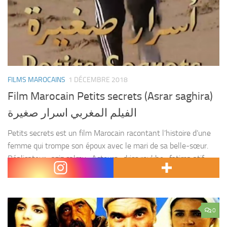
FILMS MAROCAINS
1 DÉCEMBRE 2018
Film Marocain Petits secrets (Asrar saghira)
الفيلم المغربي اسرار صغيرة
Petits secrets est un film Marocain racontant l’histoire d’une
femme qui trompe son époux avec le mari de sa belle-sœur.
Réalisateur : aziz salmy . Acteurs : driss roukhe , fatima atif ,
mohamed...
0