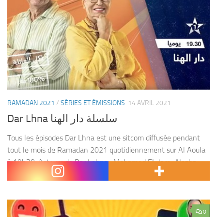
RAMADAN 2021
/
SÉRIES ET ÉMISSIONS
14 AVRIL 2021
Dar Lhna سلسلة دار الهنا
Tous les épisodes Dar Lhna est une sitcom diffusée pendant
tout le mois de Ramadan 2021 quotidiennement sur Al Aoula
à 19h30. Acteurs de Dar Lehna : Mohamed EL Jam , Nezha
Regragui, Adil...
0