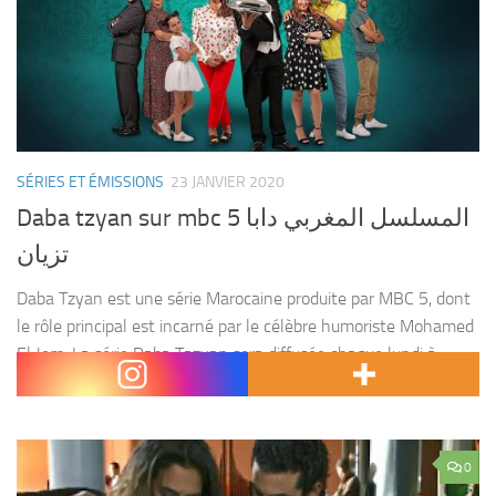
SÉRIES ET ÉMISSIONS
23 JANVIER 2020
Daba tzyan sur mbc 5 المسلسل المغربي دابا
تزيان
Daba Tzyan est une série Marocaine produite par MBC 5, dont
le rôle principal est incarné par le célèbre humoriste Mohamed
El Jem. La série Daba Tazyan sera diffusée chaque lundi à
19h00 sur...
0