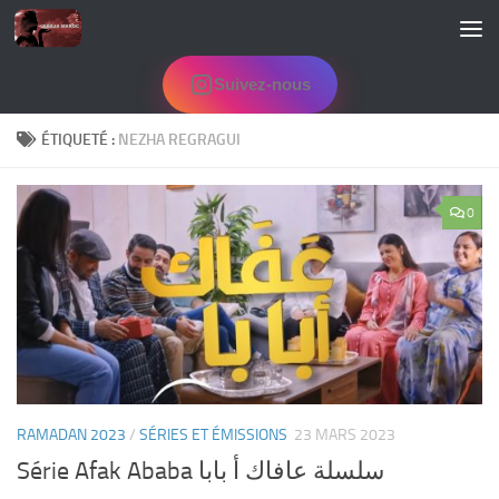
Skip to content
Suivez-nous
ÉTIQUETÉ :
NEZHA REGRAGUI
0
RAMADAN 2023
/
SÉRIES ET ÉMISSIONS
23 MARS 2023
Série Afak Ababa سلسلة عافاك أ بابا