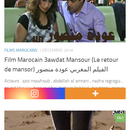
FILMS MAROCAINS
1 DÉCEMBRE 2018
Film Marocain 3awdat Mansour (Le retour
de mansor) الفيلم المغربي عودة منصور
Acteurs : aziz mawhoub , abdellah el amrani , nezha regragui ,
souad khouyi , driss roukhe , hicham bahloul , hind tazi , samira
fadel , mohamed khadi , abdellatif chakara . Réalisateur...
0