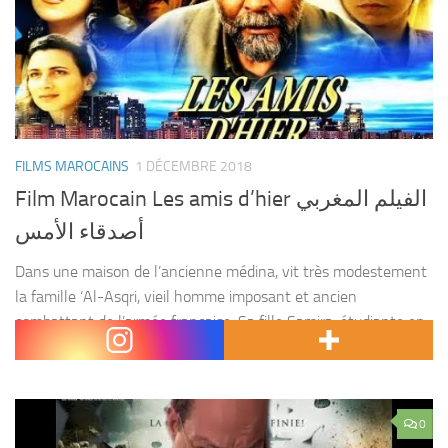
FILMS MAROCAINS
1 DÉCEMBRE 2018
Film Marocain Les amis d’hier الفيلم المغربي
أصدقاء الأمس
Dans une maison de l’ancienne médina, vit très modestement
la famille ‘Al-Asqri, vieil homme imposant et ancien
combattant de l’armée française. Sa fille Samira, étudiante en
droit arrête ses études pour pouvoir faire soigner...
0