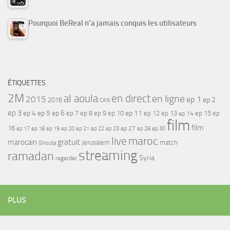
Pourquoi BeReal n’a jamais conquis les utilisateurs
ÉTIQUETTES
2M
al aoula
en direct
en ligne
2015
ep 1
ep 2
2016
CAN
ep 3
ep 4
ep 5
ep 6
ep 7
ep 11
ep 8
ep 9
ep 10
ep 12
ep 13
ep 15
ep
ep 14
film
film
16
ep 17
ep 21
ep 27
ep 18
ep 19
ep 20
ep 22
ep 23
ep 28
ep 30
maroc
live
gratuit
marocain
Jerusalem
match
Ghouta
streaming
ramadan
Syria
regarder
PLUS