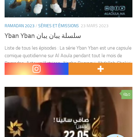
RAMADAN 2023
/
SÉRIES ET ÉMISSIONS
23 MARS 2023
Yban Yban سلسلة يبان يبان
Liste de tous les épisodes : La série Yban Yban est une capsule
comique quotidienne sur Al Aoula pendant tout le mois de
Ramadan. Acteurs/Actrices : Nazha Regragui, Abdellah Chakiri,
Nafissa Benchhida et Maria...
0