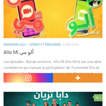
RAMADAN 2021
/
SÉRIES ET ÉMISSIONS
5 MAI 2020
Allo Mi ألو مي
Les épisodes : Bande annonce : Allo Mi (Alo Mmi) est une série
comédienne qui marque la participation de l’humoriste Eko et
l’actrice Nezha Regragui pour des moments d’humours et
d’amusement pendant tout le...
1