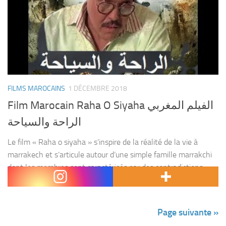
FILMS MAROCAINS
1 DÉCEMBRE 2018
Film Marocain Raha O Siyaha الفيلم المغربي
الراحة والسياحة
Le film « Raha o siyaha » s’inspire de la réalité de la vie à
marrakech et s’articule autour d’une simple famille marrakchi
dont les membres sont caractérisés par des contradictions
intellectuelles et morales et des...
Page suivante »