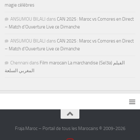
magie célèbres
ANSUMOU BILALI
dans
CAN 2025 : Maroc vs Comores en Direct
– Match d’Ouverture Live ce Dimanche
ANSUMOU BILALI
dans
CAN 2025 : Maroc vs Comores en Direct
– Match d’Ouverture Live ce Dimanche
Chennani
dans
Film marocain La marchandise (Sel3a) الفيلم
المغربي السلعة
Fraja Maroc – Portail de tous les Marocains © 2009-2026