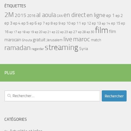
ÉTIQUETTES
2M
al aoula
en direct
en ligne
2015
ep 1
ep 2
2016
CAN
ep 3
ep 4
ep 5
ep 6
ep 7
ep 11
ep 8
ep 9
ep 10
ep 12
ep 13
ep 15
ep
ep 14
film
film
16
ep 17
ep 21
ep 27
ep 18
ep 19
ep 20
ep 22
ep 23
ep 28
ep 30
maroc
live
gratuit
marocain
Jerusalem
match
Ghouta
streaming
ramadan
Syria
regarder
PLUS
Rechercher :
CATÉGORIES