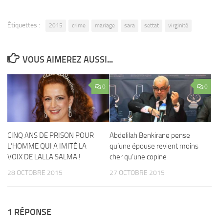
Étiquettes :
2015
crime
mariage
sara
settat
virginité
VOUS AIMEREZ AUSSI...
0
0
CINQ ANS DE PRISON POUR
Abdelilah Benkirane pense
L’HOMME QUI A IMITÉ LA
qu’une épouse revient moins
VOIX DE LALLA SALMA !
cher qu’une copine
28 OCTOBRE 2015
27 OCTOBRE 2015
1 RÉPONSE