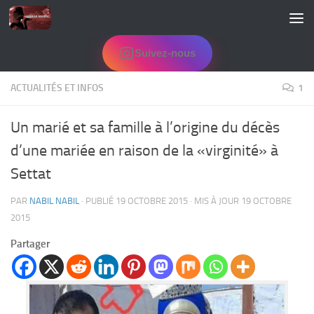
Skip to content
Suivez-nous
ACTUALITÉS ET INFOS
1
Un marié et sa famille à l’origine du décès
d’une mariée en raison de la «virginité» à
Settat
PAR
NABIL NABIL
· PUBLIÉ
19 OCTOBRE 2015
· MIS À JOUR
19 OCTOBRE
2015
Partager