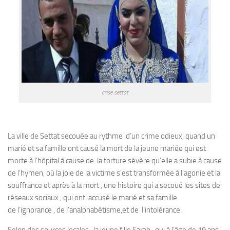
crise settat
La ville de Settat secouée au rythme d’un crime odieux, quand un
marié et sa famille ont causé la mort de la jeune mariée qui est
morte à l’hôpital à cause de la torture sévère qu’elle a subie à cause
de l’hymen, où la joie de la victime s’est transformée à l’agonie et la
souffrance et après à la mort , une histoire qui a secoué les sites de
réseaux sociaux , qui ont accusé le marié et sa famille
de l’ignorance , de l’analphabétisme,et de l’intolérance.
Selon des sources locales , la jeune fille Sarah , qui à l’âge de 19 ans,