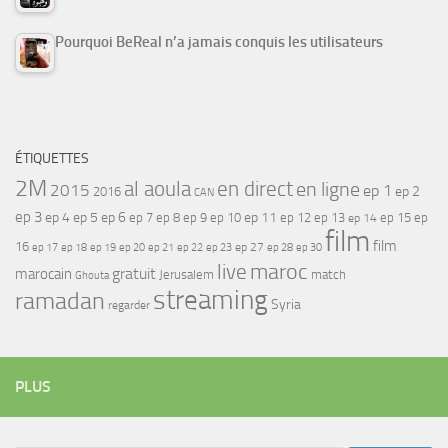
Pourquoi BeReal n’a jamais conquis les utilisateurs
ÉTIQUETTES
2M
al aoula
en direct
en ligne
2015
ep 1
ep 2
2016
CAN
ep 3
ep 4
ep 5
ep 6
ep 7
ep 11
ep 8
ep 9
ep 10
ep 12
ep 13
ep 15
ep
ep 14
film
film
16
ep 17
ep 21
ep 27
ep 18
ep 19
ep 20
ep 22
ep 23
ep 28
ep 30
maroc
live
gratuit
marocain
Jerusalem
match
Ghouta
streaming
ramadan
Syria
regarder
PLUS