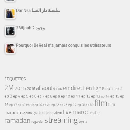
Dar Nsa سلسلة دار النسا
2 Wjouh 2 وجوه
Pourquoi BeReal n’a jamais conquis les utilisateurs
ÉTIQUETTES
2M
al aoula
en direct
en ligne
2015
ep 1
ep 2
2016
CAN
ep 3
ep 4
ep 5
ep 6
ep 7
ep 11
ep 8
ep 9
ep 10
ep 12
ep 13
ep 15
ep
ep 14
film
film
16
ep 17
ep 21
ep 27
ep 18
ep 19
ep 20
ep 22
ep 23
ep 28
ep 30
maroc
live
gratuit
marocain
Jerusalem
match
Ghouta
streaming
ramadan
Syria
regarder