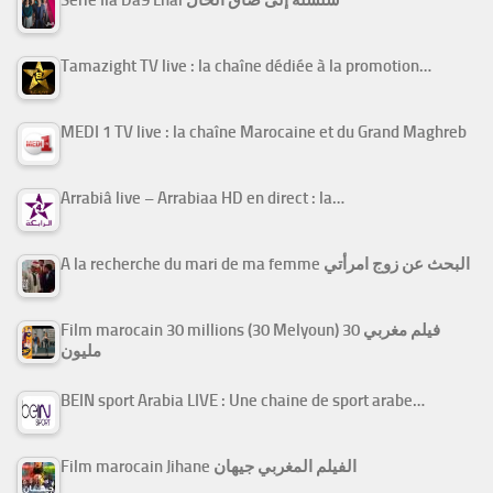
Tamazight TV live : la chaîne dédiée à la promotion…
MEDI 1 TV live : la chaîne Marocaine et du Grand Maghreb
Arrabiâ live – Arrabiaa HD en direct : la…
A la recherche du mari de ma femme البحث عن زوج امرأتي
Film marocain 30 millions (30 Melyoun) فيلم مغربي 30
مليون
BEIN sport Arabia LIVE : Une chaine de sport arabe…
Film marocain Jihane الفيلم المغربي جيهان