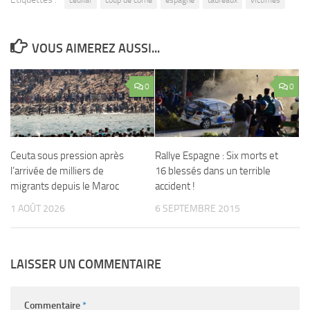
ceullar
coup de corne
espagne
taureaux
victimes
VOUS AIMEREZ AUSSI...
0
0
Ceuta sous pression après
Rallye Espagne : Six morts et
l’arrivée de milliers de
16 blessés dans un terrible
migrants depuis le Maroc
accident !
1 AOÛT 2026
6 SEPTEMBRE 2015
LAISSER UN COMMENTAIRE
Commentaire
*