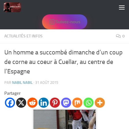
Skip to content
Suivez-nous
ACTUALITÉS ET INFOS
0
Un homme a succombé dimanche d’un coup
de corne au coeur à Cuellar, au centre de
l’Espagne
PAR
NABIL NABIL
·
31 AOÛT 2015
Partager