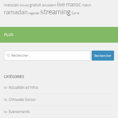
maroc
live
gratuit
marocain
Jerusalem
match
Ghouta
streaming
ramadan
Syria
regarder
PLUS
Rechercher :
CATÉGORIES
Actualités et Infos
Chhiwate Sorour
Evenements