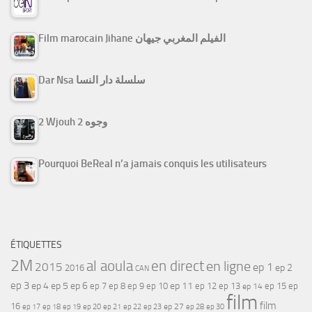
Film marocain Jihane الفيلم المغربي جيهان
Dar Nsa سلسلة دار النسا
2 Wjouh 2 وجوه
Pourquoi BeReal n’a jamais conquis les utilisateurs
ÉTIQUETTES
2M
al aoula
en direct
en ligne
2015
ep 1
ep 2
2016
CAN
ep 3
ep 4
ep 5
ep 6
ep 7
ep 11
ep 8
ep 9
ep 10
ep 12
ep 13
ep 15
ep
ep 14
film
film
16
ep 17
ep 21
ep 27
ep 18
ep 19
ep 20
ep 22
ep 23
ep 28
ep 30