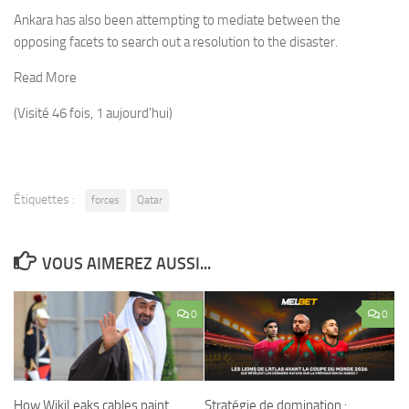
Ankara has also been attempting to mediate between the
opposing facets to search out a resolution to the disaster.
Read More
(Visité 46 fois, 1 aujourd'hui)
Étiquettes :
forces
Qatar
VOUS AIMEREZ AUSSI...
0
0
Stratégie de domination :
How WikiLeaks cables paint