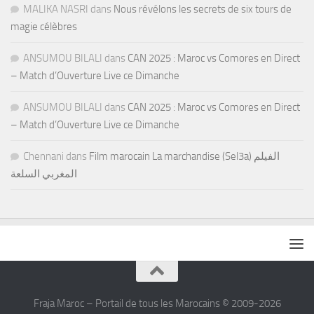
MALIKA NASRI
dans
Nous révélons les secrets de six tours de
magie célèbres
ANSUMOU BILALI
dans
CAN 2025 : Maroc vs Comores en Direct
– Match d’Ouverture Live ce Dimanche
ANSUMOU BILALI
dans
CAN 2025 : Maroc vs Comores en Direct
– Match d’Ouverture Live ce Dimanche
Chennani
dans
Film marocain La marchandise (Sel3a) الفيلم
المغربي السلعة
Fraja Maroc – Portail de tous les Marocains © 2009-2026