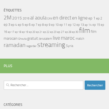
ÉTIQUETTES
2M
al aoula
en direct
en ligne
2015
ep 1
ep 2
2016
CAN
ep 3
ep 4
ep 5
ep 6
ep 7
ep 11
ep 8
ep 9
ep 10
ep 12
ep 13
ep 15
ep
ep 14
film
film
16
ep 17
ep 21
ep 27
ep 18
ep 19
ep 20
ep 22
ep 23
ep 28
ep 30
maroc
live
gratuit
marocain
Jerusalem
match
Ghouta
streaming
ramadan
Syria
regarder
PLUS
Rechercher :
CATÉGORIES