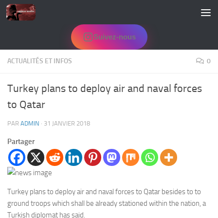
Skip to content
Suivez-nous
ACTUALITÉS ET INFOS
0
Turkey plans to deploy air and naval forces
to Qatar
PAR
ADMIN
·
31 JANVIER 2018
Partager
Turkey plans to deploy air and naval forces to Qatar besides to to
ground troops which shall be already stationed within the nation, a
Turkish diplomat has said.