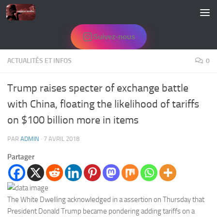
Skip to content
Suivez-nous
ACTUALITÉS ET INFOS
0
Trump raises specter of exchange battle
with China, floating the likelihood of tariffs
on $100 billion more in items
PAR
ADMIN
·
7 AVRIL 2018
Partager
The White Dwelling acknowledged in a assertion on Thursday that
President Donald Trump became pondering adding tariffs on a