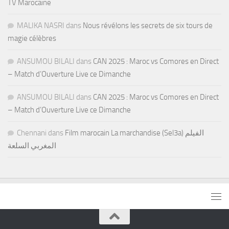
TV Marocaine
MALIKA NASRI
dans
Nous révélons les secrets de six tours de
magie célèbres
ANSUMOU BILALI
dans
CAN 2025 : Maroc vs Comores en Direct
– Match d’Ouverture Live ce Dimanche
ANSUMOU BILALI
dans
CAN 2025 : Maroc vs Comores en Direct
– Match d’Ouverture Live ce Dimanche
Chennani
dans
Film marocain La marchandise (Sel3a) الفيلم
المغربي السلعة