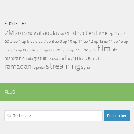
ÉTIQUETTES
2M
al aoula
en direct
en ligne
2015
ep 1
ep 2
2016
CAN
ep 3
ep 4
ep 5
ep 6
ep 7
ep 11
ep 8
ep 9
ep 10
ep 12
ep 13
ep 15
ep
ep 14
film
film
16
ep 17
ep 21
ep 27
ep 18
ep 19
ep 20
ep 22
ep 23
ep 28
ep 30
maroc
live
gratuit
marocain
Jerusalem
match
Ghouta
streaming
ramadan
Syria
regarder
PLUS
Rechercher :