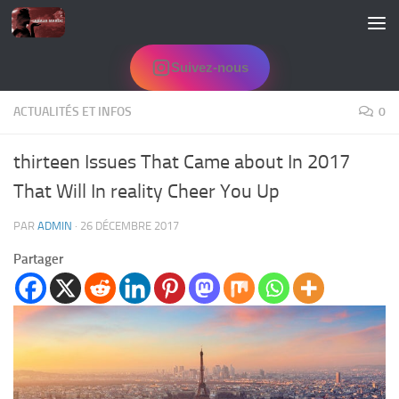
Skip to content
Suivez-nous
ACTUALITÉS ET INFOS
0
thirteen Issues That Came about In 2017
That Will In reality Cheer You Up
PAR
ADMIN
·
26 DÉCEMBRE 2017
Partager