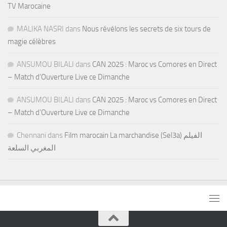
TV Marocaine
MALIKA NASRI
dans
Nous révélons les secrets de six tours de
magie célèbres
ANSUMOU BILALI
dans
CAN 2025 : Maroc vs Comores en Direct
– Match d’Ouverture Live ce Dimanche
ANSUMOU BILALI
dans
CAN 2025 : Maroc vs Comores en Direct
– Match d’Ouverture Live ce Dimanche
Chennani
dans
Film marocain La marchandise (Sel3a) الفيلم
المغربي السلعة