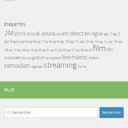
ÉTIQUETTES
2M
al aoula
en direct
en ligne
2015
ep 1
ep 2
2016
CAN
ep 3
ep 4
ep 5
ep 6
ep 7
ep 11
ep 8
ep 9
ep 10
ep 12
ep 13
ep 15
ep
ep 14
film
film
16
ep 17
ep 21
ep 27
ep 18
ep 19
ep 20
ep 22
ep 23
ep 28
ep 30
maroc
live
gratuit
marocain
Jerusalem
match
Ghouta
streaming
ramadan
Syria
regarder
PLUS
Rechercher :