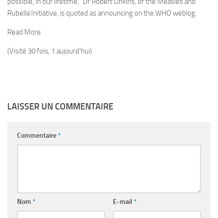
possible, in our lifetime,” Dr Robert Linkins, of the Measles and
Rubella Initiative, is quoted as announcing on the WHO weblog.
Read More
(Visité 30 fois, 1 aujourd'hui)
LAISSER UN COMMENTAIRE
Commentaire
*
Nom
*
E-mail
*