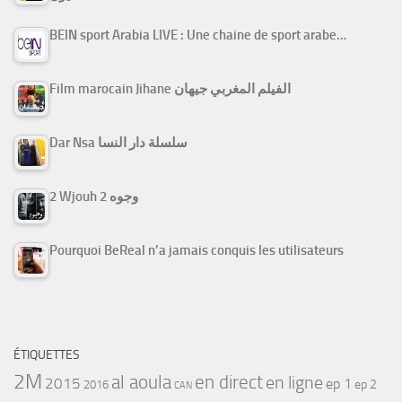
BEIN sport Arabia LIVE : Une chaine de sport arabe…
Film marocain Jihane الفيلم المغربي جيهان
Dar Nsa سلسلة دار النسا
2 Wjouh 2 وجوه
Pourquoi BeReal n’a jamais conquis les utilisateurs
ÉTIQUETTES
2M
al aoula
en direct
en ligne
2015
ep 1
ep 2
2016
CAN