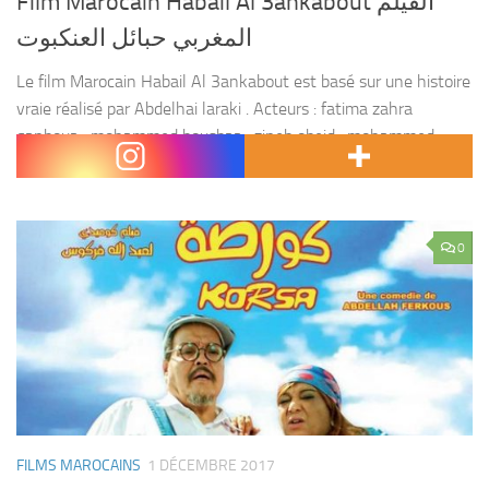
Film Marocain Habail Al 3ankabout الفيلم
المغربي حبائل العنكبوت
Le film Marocain Habail Al 3ankabout est basé sur une histoire
vraie réalisé par Abdelhai laraki . Acteurs : fatima zahra
qanboua , mohammed bousbaa , zineb obeid , mohammed
marouazi , ahmed aznague...
0
FILMS MAROCAINS
1 DÉCEMBRE 2017