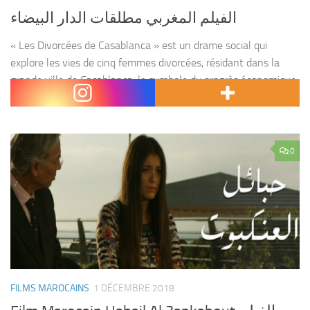
الفيلم المغربي مطلقات الدار البيضاء
« Les Divorcées de Casablanca » est un drame social qui
explore les vies de cinq femmes divorcées, résidant dans la
grande ville de Casablanca, le symbole du progrès économique,
social et civilisationnel au Maroc. Ces...
0
FILMS MAROCAINS
1 DÉCEMBRE 2018