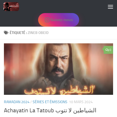
Skip to content
Suivez-nous
ÉTIQUETÉ :
ZINEB OBEID
0
RAMADAN 2024
/
SÉRIES ET ÉMISSIONS
10 MARS 2024
Achayatin La Tatoub الشياطين لا تتوب