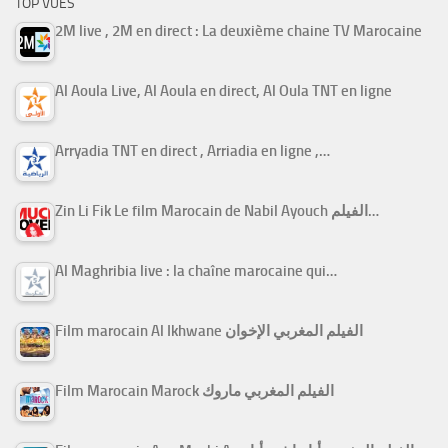
TOP VUES
2M live , 2M en direct : La deuxième chaine TV Marocaine
Al Aoula Live, Al Aoula en direct, Al Oula TNT en ligne
Arryadia TNT en direct , Arriadia en ligne ,…
Zin Li Fik Le film Marocain de Nabil Ayouch الفيلم…
Al Maghribia live : la chaîne marocaine qui…
Film marocain Al Ikhwane الفيلم المغربي الإخوان
Film Marocain Marock الفيلم المغربي ماروك