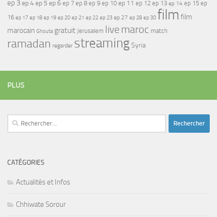
ep 3
ep 4
ep 5
ep 6
ep 7
ep 11
ep 8
ep 9
ep 10
ep 12
ep 13
ep 15
ep
ep 14
film
film
16
ep 17
ep 21
ep 27
ep 18
ep 19
ep 20
ep 22
ep 23
ep 28
ep 30
maroc
live
gratuit
marocain
Jerusalem
match
Ghouta
streaming
ramadan
Syria
regarder
PLUS
Rechercher :
CATÉGORIES
Actualités et Infos
Chhiwate Sorour