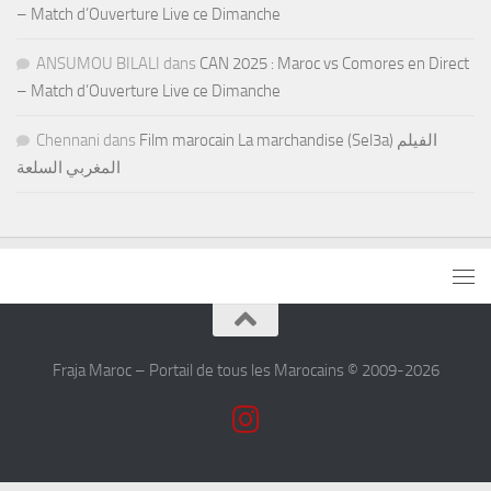
– Match d’Ouverture Live ce Dimanche
ANSUMOU BILALI
dans
CAN 2025 : Maroc vs Comores en Direct
– Match d’Ouverture Live ce Dimanche
Chennani
dans
Film marocain La marchandise (Sel3a) الفيلم
المغربي السلعة
Fraja Maroc – Portail de tous les Marocains © 2009-2026