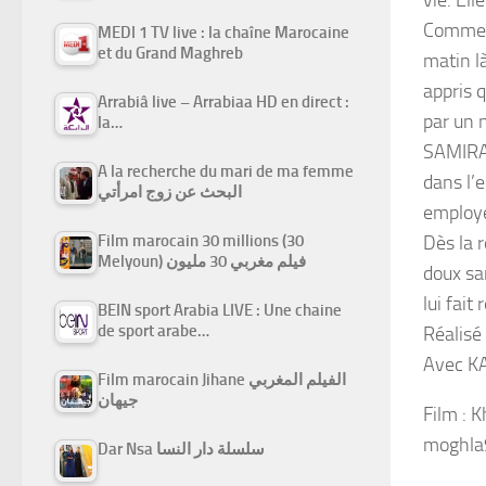
Comme t
MEDI 1 TV live : la chaîne Marocaine
et du Grand Maghreb
matin là
appris 
Arrabiâ live – Arrabiaa HD en direct :
par un 
la…
SAMIRA 
A la recherche du mari de ma femme
dans l’e
البحث عن زوج امرأتي
employ
Film marocain 30 millions (30
Dès la 
Melyoun) فيلم مغربي 30 مليون
doux sa
lui fai
BEIN sport Arabia LIVE : Une chaine
de sport arabe…
Réalis
Avec K
Film marocain Jihane الفيلم المغربي
جيهان
Film : 
moghla9
Dar Nsa سلسلة دار النسا