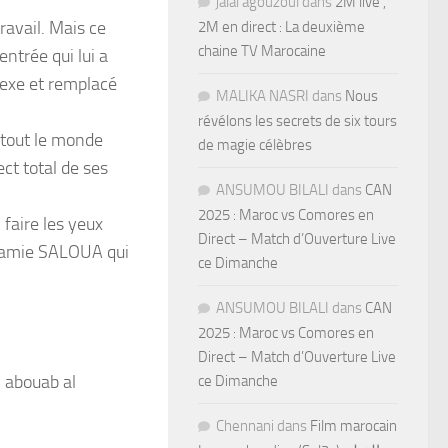
jalal agouzoul
dans
2M live ,
vail. Mais ce
2M en direct : La deuxième
chaine TV Marocaine
entrée qui lui a
nexe et remplacé
MALIKA NASRI
dans
Nous
révélons les secrets de six tours
 tout le monde
de magie célèbres
ect total de ses
ANSUMOU BILALI
dans
CAN
2025 : Maroc vs Comores en
faire les yeux
Direct – Match d’Ouverture Live
n amie SALOUA qui
ce Dimanche
ANSUMOU BILALI
dans
CAN
2025 : Maroc vs Comores en
Direct – Match d’Ouverture Live
l abouab al
ce Dimanche
Chennani
dans
Film marocain