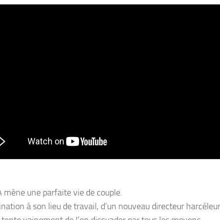
mène une parfaite vie de couple.
nation à son lieu de travail, d’un nouveau directeur harcéleu
le tente vainement de l’en dissuader par tous les moyens.