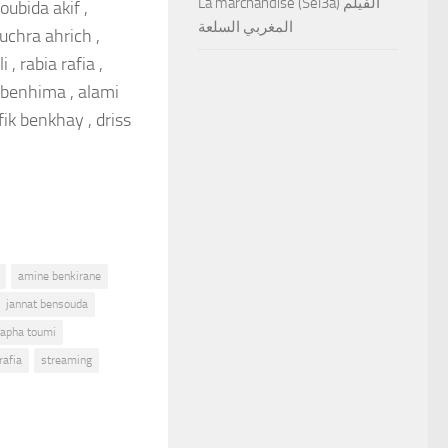
La marchandise (Sel3a) الفيلم
oubida akif ,
المغربي السلعة
ouchra ahrich ,
, rabia rafia ,
a benhima , alami
fik benkhay , driss
amine benkirane
jannat bensouda
apha toumi
rafia
streaming