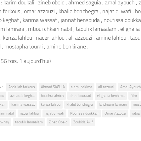
: karim doukali , zineb obeid , ahmed saguia , amal ayouch , z
 ferkous , omar azzouzi , khalid benchegra , najat el wafi , b
 keghat , karima wassat , jannat bensouda , noufissa doukkali 
m lamrani , mtioui chkairi nabil , taoufik lamaalam , el ghali
 kenza lahlou , nacer lahlou , ali azzouzi , amine lahlou , taou
 , mostapha toumi , amine benkirane .
356 fois, 1 aujourd'hui)
 :
Abdellah ferkous
Ahmed SAGUIA
alami hakima
ali azzouzi
Amal Ayouch
lou
azelarab keghat
bouchra ahrich
driss bouraad
el ghalia benhima
film
kali
karima wassat
kenza lahlou
khalid benchegra
lahchoum lamrani
most
airi nabil
nacer lahlou
najat el wafi
Noufissa doukkali
Omar Azzouzi
rabia 
enkhay
taoufik lamaalam
Zineb Obeid
Zoubida Akif