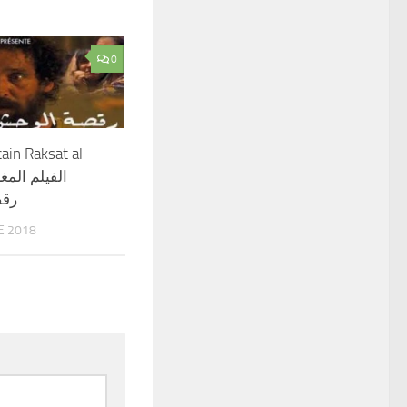
0
ain Raksat al
رق
E 2018