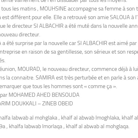
ous les matins , MOUHSINE accompagne sa femme à son tra
 est différent pour elle. Elle a retrouvé son amie SALOUA à l’
que le directeur SI ALBACHIR a été muté dans la nouvelle an
nouveau directeur.
a été surprise par la nouvelle car SI ALBACHIR est aimé par
ntreprise en raison de sa gentillesse, son sérieux et son resp
és.
réunion, MOURAD, le nouveau directeur, commence déjà à lui 
ns la connaitre. SAMIRA est très perturbée et en parle à so
t remarquer que tous les hommes sont « comme ça ».
é par MOHAMED AHED BENSOUDA
ARIM DOUKKALI – ZINEB OBEID
Khalfa labwab al mohglaka , khalf al abwab lmoghlaka, khalf a
a , khalfa labwab lmorlaqa , khalf al abwab al mohglaqa.