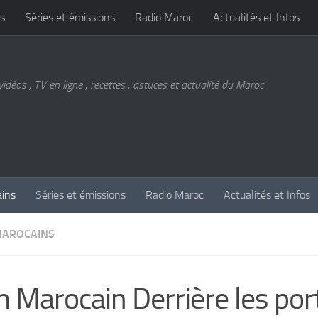
s
Séries et émissions
Radio Maroc
Actualités et Infos
vidéos , TV en ligne , recettes , astuces et actualité du Maroc
ains
Séries et émissions
Radio Maroc
Actualités et Infos
MAROCAINS
m Marocain Derrière les por