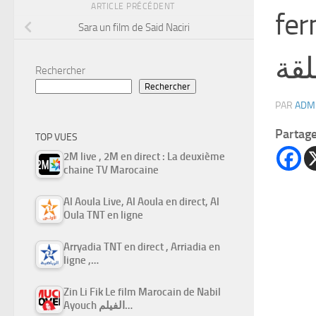
ARTICLE PRÉCÉDENT
fer
Sara un film de Said Naciri
لقة
Rechercher
Rechercher
PAR
ADM
Partag
TOP VUES
2M live , 2M en direct : La deuxième
chaine TV Marocaine
Al Aoula Live, Al Aoula en direct, Al
Oula TNT en ligne
Arryadia TNT en direct , Arriadia en
ligne ,…
Zin Li Fik Le film Marocain de Nabil
Ayouch الفيلم…