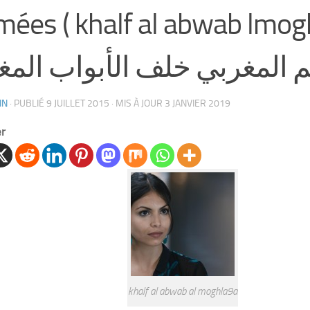
mées ( khalf al abwab lmog
م المغربي خلف الأبواب المغ
IN
· PUBLIÉ
9 JUILLET 2015
· MIS À JOUR
3 JANVIER 2019
er
khalf al abwab al moghla9a