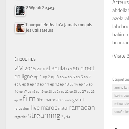
Acteurs 
2 Wjouh 2 وجوه
abdellah
azelarab
Pourquoi BeReal n’a jamais conquis
lahchou
les utilisateurs
hakima ,
bouraad
(Visité 
ÉTIQUETTES
2M
al aoula
en direct
2015
2016
CAN
en ligne
ep 1
ep 3
ep 2
ep 4
ep 5
ep 6
ep 7
Étiquettes
ep 11
ep 8
ep 9
ep 10
ep 12
ep 13
ep 15
ep
ep 14
amine lah
16
ep 17
ep 21
ep 27
ep 18
ep 19
ep 20
ep 22
ep 23
ep 28
film
karim dou
gratuit
film marocain
ep 30
Ghouta
mtioui chk
ramadan
maroc
live
Jerusalem
match
taoufik b
streaming
Syria
regarder