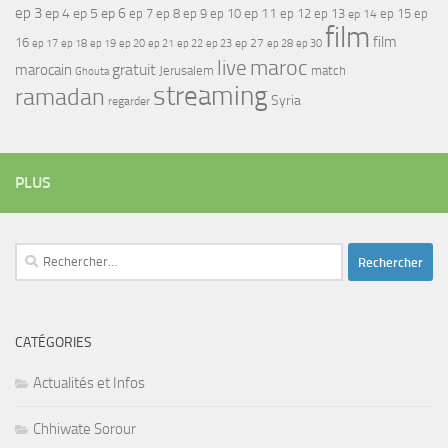
ep 3
ep 4
ep 5
ep 6
ep 7
ep 11
ep 8
ep 9
ep 10
ep 12
ep 13
ep 15
ep
ep 14
film
film
16
ep 17
ep 21
ep 27
ep 18
ep 19
ep 20
ep 22
ep 23
ep 28
ep 30
maroc
live
gratuit
marocain
Jerusalem
match
Ghouta
streaming
ramadan
Syria
regarder
PLUS
Rechercher :
CATÉGORIES
Actualités et Infos
Chhiwate Sorour