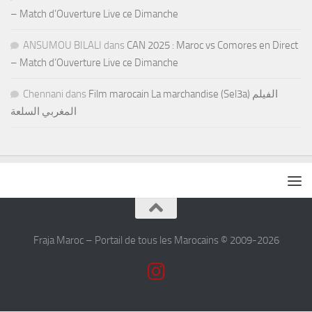
– Match d’Ouverture Live ce Dimanche
ANSUMOU BILALI
dans
CAN 2025 : Maroc vs Comores en Direct
– Match d’Ouverture Live ce Dimanche
Chennani
dans
Film marocain La marchandise (Sel3a) الفيلم
المغربي السلعة
Fraja Maroc – Portail de tous les Marocains © 2009-2026