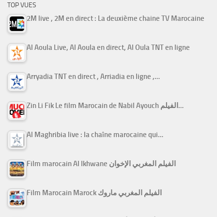
TOP VUES
2M live , 2M en direct : La deuxième chaine TV Marocaine
Al Aoula Live, Al Aoula en direct, Al Oula TNT en ligne
Arryadia TNT en direct , Arriadia en ligne ,…
Zin Li Fik Le film Marocain de Nabil Ayouch الفيلم…
Al Maghribia live : la chaîne marocaine qui…
Film marocain Al Ikhwane الفيلم المغربي الإخوان
Film Marocain Marock الفيلم المغربي ماروك