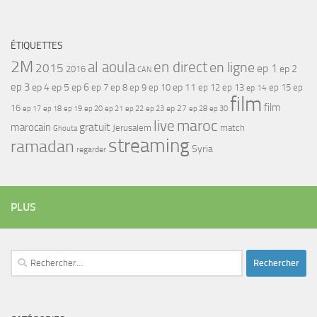
ÉTIQUETTES
2M
al aoula
en direct
en ligne
2015
ep 1
ep 2
2016
CAN
ep 3
ep 4
ep 5
ep 6
ep 7
ep 11
ep 8
ep 9
ep 10
ep 12
ep 13
ep 15
ep
ep 14
film
film
16
ep 17
ep 21
ep 27
ep 18
ep 19
ep 20
ep 22
ep 23
ep 28
ep 30
maroc
live
gratuit
marocain
Jerusalem
match
Ghouta
streaming
ramadan
Syria
regarder
PLUS
Rechercher :