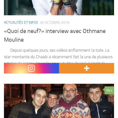
ACTUALITÉS ET INFOS
30 OCTOBRE 2016
«Quoi de neuf?» interview avec Othmane
Mouline
Depuis quelques jours, ses vidéos enflamment la toile. La
star montante du Chaabi a récemment fait la une de plusieurs
articles de presse. Vous l’avez peut-être deviné, il s’agit de
Othmane Mouline....
0