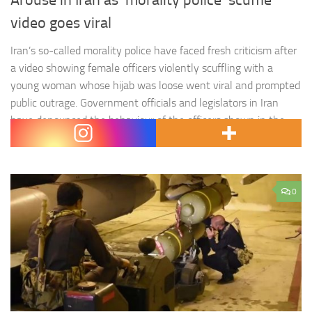
Arouse in Iran as ‘morality police’ scuffle
video goes viral
Iran’s so-called morality police have faced fresh criticism after
a video showing female officers violently scuffling with a
young woman whose hijab was loose went viral and prompted
public outrage. Government officials and legislators in Iran
have denounced the behaviour of the officers shown in the
clip, which has been making the rounds on social…
0