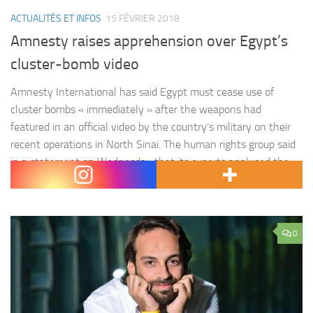
ACTUALITÉS ET INFOS
15 FÉVRIER 2018
Amnesty raises apprehension over Egypt’s
cluster-bomb video
Amnesty International has said Egypt must cease use of
cluster bombs « immediately » after the weapons had
featured in an official video by the country’s military on their
recent operations in North Sinai. The human rights group said
in a statement on Wednesday that its experts analysed the
video and concluded that the footage showed military…
0