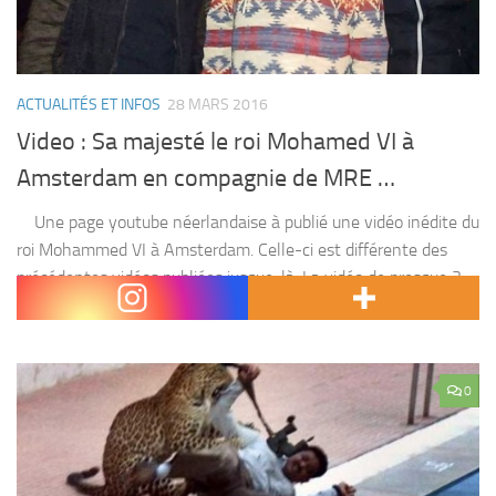
ACTUALITÉS ET INFOS
28 MARS 2016
Video : Sa majesté le roi Mohamed VI à
Amsterdam en compagnie de MRE …
Une page youtube néerlandaise à publié une vidéo inédite du
roi Mohammed VI à Amsterdam. Celle-ci est différente des
précédentes vidéos publiées jusque-là. La vidéo de presque 3
minutes est d’une très...
0