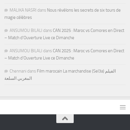
MALIKA NASRI
dans
Nous révélons les secrets de six tours de
magie célèbres
ANSUMOU BILALI
dans
CAN 2025 : Maroc vs Comores en Direct
– Match d’Ouverture Live ce Dimanche
ANSUMOU BILALI
dans
CAN 2025 : Maroc vs Comores en Direct
– Match d’Ouverture Live ce Dimanche
Chennani
dans
Film marocain La marchandise (Sel3a) الفيلم
المغربي السلعة