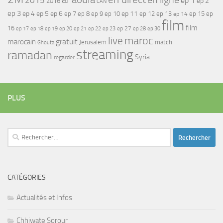
2015
ep 1
ep 2
2016
CAN
ep 3
ep 4
ep 5
ep 6
ep 7
ep 11
ep 8
ep 9
ep 10
ep 12
ep 13
ep 15
ep
ep 14
film
film
16
ep 17
ep 21
ep 27
ep 18
ep 19
ep 20
ep 22
ep 23
ep 28
ep 30
maroc
live
gratuit
marocain
Jerusalem
match
Ghouta
streaming
ramadan
Syria
regarder
PLUS
Rechercher :
CATÉGORIES
Actualités et Infos
Chhiwate Sorour