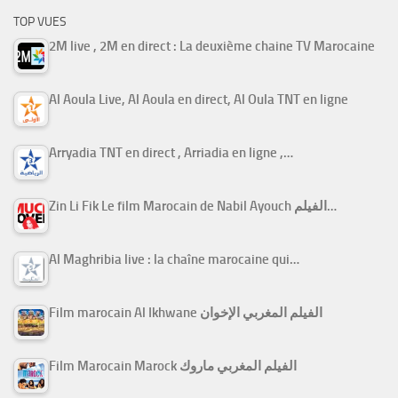
TOP VUES
2M live , 2M en direct : La deuxième chaine TV Marocaine
Al Aoula Live, Al Aoula en direct, Al Oula TNT en ligne
Arryadia TNT en direct , Arriadia en ligne ,…
Zin Li Fik Le film Marocain de Nabil Ayouch الفيلم…
Al Maghribia live : la chaîne marocaine qui…
Film marocain Al Ikhwane الفيلم المغربي الإخوان
Film Marocain Marock الفيلم المغربي ماروك