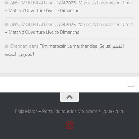
ANSUMOU BILALI
dans
CAN 2025 : Maroc vs Comores en Direct
– Match d’Ouverture Live ce Dimanche
ANSUMOU BILALI
dans
CAN 2025 : Maroc vs Comores en Direct
– Match d’Ouverture Live ce Dimanche
Chennani
dans
Film marocain La marchandise (Sel3a) الفيلم
المغربي السلعة
Fraja Maroc – Portail de tous les Marocains © 2009-2026