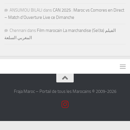
ANSUMOU BILALI
dans
CAN 2025 : Maroc vs Comores en Direct
– Match d’Ouverture Live ce Dimanche
Chennani
dans
Film marocain La marchandise (Sel3a) الفيلم
المغربي السلعة
Fraja Maroc – Portail de tous les Marocains © 2009-2026