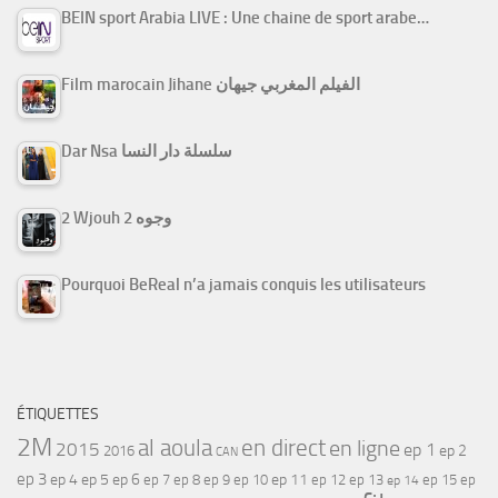
BEIN sport Arabia LIVE : Une chaine de sport arabe…
Film marocain Jihane الفيلم المغربي جيهان
Dar Nsa سلسلة دار النسا
2 Wjouh 2 وجوه
Pourquoi BeReal n’a jamais conquis les utilisateurs
ÉTIQUETTES
2M
al aoula
en direct
en ligne
2015
ep 1
ep 2
2016
CAN
ep 3
ep 4
ep 5
ep 6
ep 7
ep 11
ep 8
ep 9
ep 10
ep 12
ep 13
ep 15
ep
ep 14