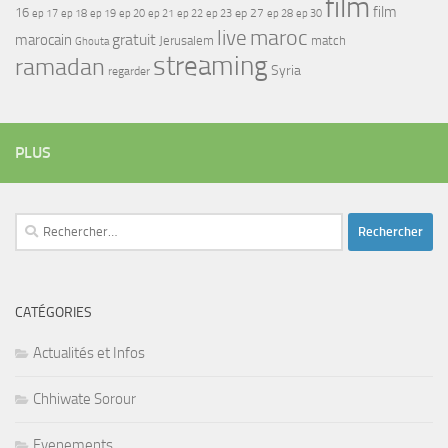
film
film
16
ep 17
ep 21
ep 27
ep 18
ep 19
ep 20
ep 22
ep 23
ep 28
ep 30
maroc
live
gratuit
marocain
Jerusalem
match
Ghouta
streaming
ramadan
Syria
regarder
PLUS
Rechercher :
CATÉGORIES
Actualités et Infos
Chhiwate Sorour
Evenements