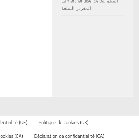
La marchandise (Sel3a) الفيلم
المغربي السلعة
entialité (UE)
Politique de cookies (UK)
cookies (CA)
Déclaration de confidentialité (CA)