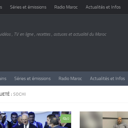
s
Séries et émissions
Radio Maroc
Actualités et Infos
vidéos , TV en ligne , recettes , astuces et actualité du Maroc
ains
Séries et émissions
Radio Maroc
Actualités et Infos
UETÉ :
SOCHI
0