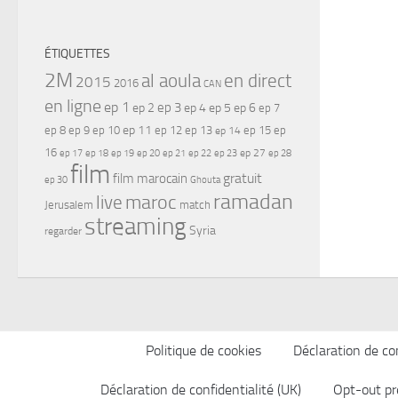
ÉTIQUETTES
2M
al aoula
en direct
2015
2016
CAN
en ligne
ep 1
ep 3
ep 2
ep 4
ep 5
ep 6
ep 7
ep 11
ep 8
ep 9
ep 10
ep 12
ep 13
ep 15
ep
ep 14
16
ep 17
ep 21
ep 27
ep 18
ep 19
ep 20
ep 22
ep 23
ep 28
film
gratuit
film marocain
ep 30
Ghouta
ramadan
maroc
live
Jerusalem
match
streaming
Syria
regarder
Politique de cookies
Déclaration de con
Déclaration de confidentialité (UK)
Opt-out pr