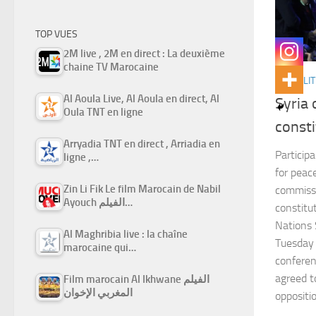
TOP VUES
2M live , 2M en direct : La deuxième
chaine TV Marocaine
ACTUALIT
Al Aoula Live, Al Aoula en direct, Al
Syria 
Oula TNT en ligne
consti
Arryadia TNT en direct , Arriadia en
Particip
ligne ,…
for peac
Zin Li Fik Le film Marocain de Nabil
commissi
Ayouch الفيلم…
constitu
Nations 
Al Maghribia live : la chaîne
Tuesday 
marocaine qui…
conferen
agreed t
Film marocain Al Ikhwane الفيلم
المغربي الإخوان
oppositio