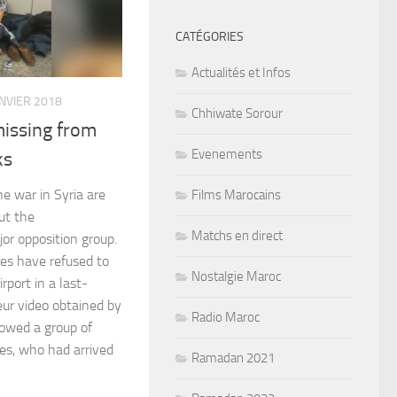
CATÉGORIES
Actualités et Infos
ANVIER 2018
Chhiwate Sorour
missing from
Evenements
ks
e war in Syria are
Films Marocains
ut the
Matchs en direct
or opposition group.
res have refused to
Nostalgie Maroc
rport in a last-
ur video obtained by
Radio Maroc
owed a group of
es, who had arrived
Ramadan 2021