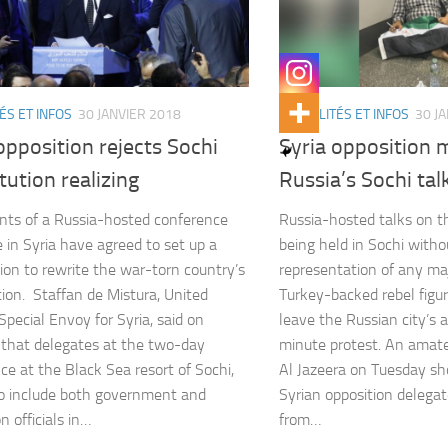
ÉS ET INFOS
30 JANVIER 2018
ACTUALITÉS ET INFOS
30 J
opposition rejects Sochi
Syria opposition 
tution realizing
Russia’s Sochi tal
ants of a Russia-hosted conference
Russia-hosted talks on th
e in Syria have agreed to set up a
being held in Sochi witho
on to rewrite the war-torn country’s
representation of any maj
tion. Staffan de Mistura, United
Turkey-backed rebel figu
Special Envoy for Syria, said on
leave the Russian city’s ai
that delegates at the two-day
minute protest. An amate
ce at the Black Sea resort of Sochi,
Al Jazeera on Tuesday sh
o include both government and
Syrian opposition delegat
n officials in…
from…