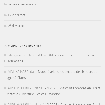
Séries et émissions
TV en direct
Wiki Maroc
COMMENTAIRES RÉCENTS
jalal agouzoul
dans
2M live , 2M en direct : La deuxième chaine
TV Marocaine
MALIKA NASRI
dans
Nous révélons les secrets de six tours de
magie célèbres
ANSUMOU BILALI
dans
CAN 2025 : Maroc vs Comores en Direct
– Match d’Ouverture Live ce Dimanche
ANSUMOU BILALI
dans
CAN 2025 : Maroc vs Comores en Direct