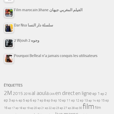
Film marocain Jihane الفيلم المغربي جيهان
Dar Nsa سلسلة دار النسا
2 Wjouh 2 وجوه
Pourquoi BeReal n’a jamais conquis les utilisateurs
ÉTIQUETTES
2M
al aoula
en direct
en ligne
2015
ep 1
ep 2
2016
CAN
ep 3
ep 4
ep 5
ep 6
ep 7
ep 11
ep 8
ep 9
ep 10
ep 12
ep 13
ep 15
ep
ep 14
film
film
16
ep 17
ep 21
ep 27
ep 18
ep 19
ep 20
ep 22
ep 23
ep 28
ep 30