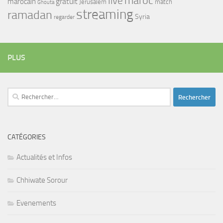
maroc
live
gratuit
marocain
Jerusalem
match
Ghouta
streaming
ramadan
Syria
regarder
PLUS
Rechercher :
CATÉGORIES
Actualités et Infos
Chhiwate Sorour
Evenements