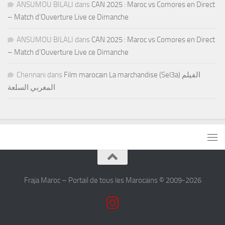
ANSUMOU BILALI
dans
CAN 2025 : Maroc vs Comores en Direct
– Match d’Ouverture Live ce Dimanche
ANSUMOU BILALI
dans
CAN 2025 : Maroc vs Comores en Direct
– Match d’Ouverture Live ce Dimanche
Chennani
dans
Film marocain La marchandise (Sel3a) الفيلم
المغربي السلعة
Fraja Maroc – Portail de tous les Marocains © 2009-2026