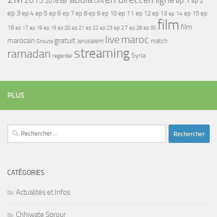
2015
ep 1
ep 2
2016
CAN
ep 3
ep 4
ep 5
ep 6
ep 7
ep 11
ep 8
ep 9
ep 10
ep 12
ep 13
ep 15
ep
ep 14
film
film
16
ep 17
ep 21
ep 27
ep 18
ep 19
ep 20
ep 22
ep 23
ep 28
ep 30
maroc
live
gratuit
marocain
Jerusalem
match
Ghouta
streaming
ramadan
Syria
regarder
PLUS
Rechercher :
CATÉGORIES
Actualités et Infos
Chhiwate Sorour