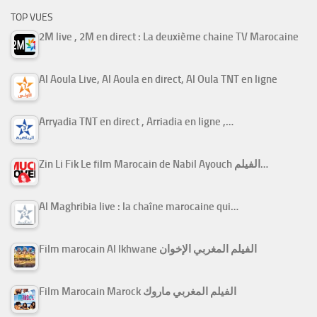
TOP VUES
2M live , 2M en direct : La deuxième chaine TV Marocaine
Al Aoula Live, Al Aoula en direct, Al Oula TNT en ligne
Arryadia TNT en direct , Arriadia en ligne ,…
Zin Li Fik Le film Marocain de Nabil Ayouch الفيلم…
Al Maghribia live : la chaîne marocaine qui…
Film marocain Al Ikhwane الفيلم المغربي الإخوان
Film Marocain Marock الفيلم المغربي ماروك