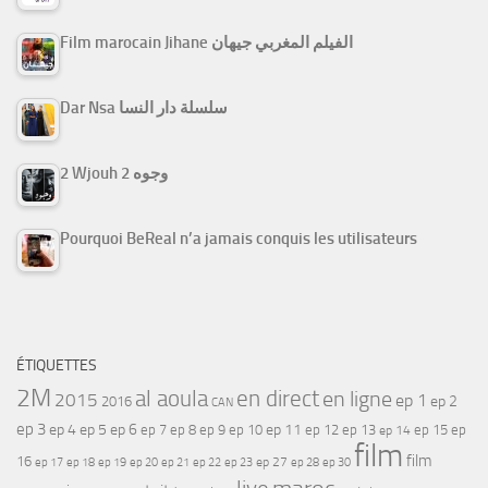
Film marocain Jihane الفيلم المغربي جيهان
Dar Nsa سلسلة دار النسا
2 Wjouh 2 وجوه
Pourquoi BeReal n’a jamais conquis les utilisateurs
ÉTIQUETTES
2M
al aoula
en direct
en ligne
2015
ep 1
ep 2
2016
CAN
ep 3
ep 4
ep 5
ep 6
ep 7
ep 11
ep 8
ep 9
ep 10
ep 12
ep 13
ep 15
ep
ep 14
film
film
16
ep 17
ep 21
ep 27
ep 18
ep 19
ep 20
ep 22
ep 23
ep 28
ep 30