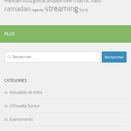
maroc
live
gratuit
marocain
Jerusalem
match
Ghouta
streaming
ramadan
Syria
regarder
PLUS
Rechercher :
CATÉGORIES
Actualités et Infos
Chhiwate Sorour
Evenements