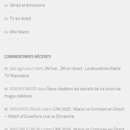
Séries et émissions
TV en direct
Wiki Maroc
COMMENTAIRES RÉCENTS
jalal agouzoul
dans
2M live , 2M en direct : La deuxième chaine
TV Marocaine
MALIKA NASRI
dans
Nous révélons les secrets de six tours de
magie célèbres
ANSUMOU BILALI
dans
CAN 2025 : Maroc vs Comores en Direct
– Match d’Ouverture Live ce Dimanche
ANSUMOU BILALI
dans
CAN 2025 : Maroc vs Comores en Direct