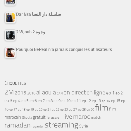
Dar Nsa سلسلة دار النسا
2 Wjouh 2 وجوه
Pourquoi BeReal n’a jamais conquis les utilisateurs
ÉTIQUETTES
2M
al aoula
en direct
en ligne
2015
ep 1
ep 2
2016
CAN
ep 3
ep 4
ep 5
ep 6
ep 7
ep 11
ep 8
ep 9
ep 10
ep 12
ep 13
ep 15
ep
ep 14
film
film
16
ep 17
ep 21
ep 27
ep 18
ep 19
ep 20
ep 22
ep 23
ep 28
ep 30
maroc
live
gratuit
marocain
Jerusalem
match
Ghouta
streaming
ramadan
Syria
regarder