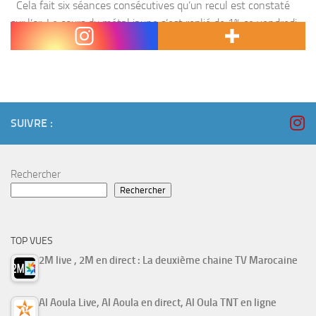
Cela fait six séances consécutives qu’un recul est constaté
sur l’or. Le cours du métal jaune s’est replié de 1% ce vendredi
après que la Chine ait révélé le montant d’or acheté ces...
SUIVRE :
Rechercher
Rechercher
TOP VUES
2M live , 2M en direct : La deuxième chaine TV Marocaine
Al Aoula Live, Al Aoula en direct, Al Oula TNT en ligne