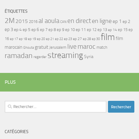
ÉTIQUETTES
2M
al aoula
en direct
en ligne
2015
ep 1
ep 2
2016
CAN
ep 3
ep 4
ep 5
ep 6
ep 7
ep 11
ep 8
ep 9
ep 10
ep 12
ep 13
ep 15
ep
ep 14
film
film
16
ep 17
ep 21
ep 27
ep 18
ep 19
ep 20
ep 22
ep 23
ep 28
ep 30
maroc
live
gratuit
marocain
Jerusalem
match
Ghouta
streaming
ramadan
Syria
regarder
PLUS
Rechercher :
CATÉGORIES