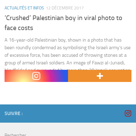
ACTUALITÉS ET INFOS
12 DÉCEMBRE 2017
‘Crushed’ Palestinian boy in viral photo to
face costs
A 16-year-old Palestinian boy, shown in a photo that has
been roundly condemned as symbolising the Israeli army’s use
of excessive force, has been accused of throwing stones at a
group of armed Israeli soldiers. An image of Fawzi al-Junaidi,
blindfolded and surrounded by more than 20 Israeli occupation
forces, was widely denounced as it was…
SUIVRE :
Rechercher