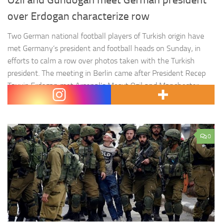
Ozil and Gundogan meet German president
over Erdogan characterize row
Two German national football players of Turkish origin have
met Germany’s president and football heads on Sunday, in
efforts to calm a row over photos taken with the Turkish
president. The meeting in Berlin came after President Recep
Tayyip Erdogan met Arsenal’s Mesut Ozil and Manchester
City’s Ilkay Gundogan during an official visit to the…
0