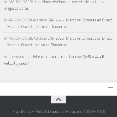
MALIKA NASRI
dans
Nous révélons les secrets de six tours de
magie célèbres
ANSUMOU BILALI
dans
CAN 2025 : Maroc vs Comores en Direct
– Match d’Ouverture Live ce Dimanche
ANSUMOU BILALI
dans
CAN 2025 : Maroc vs Comores en Direct
– Match d’Ouverture Live ce Dimanche
Chennani
dans
Film marocain La marchandise (Sel3a) الفيلم
المغربي السلعة
Fraja Maroc – Portail de tous les Marocains © 2009-2026