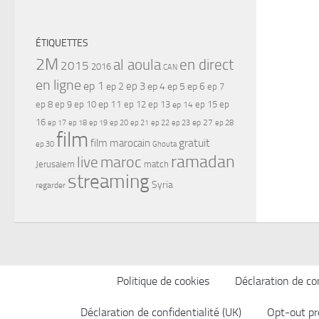
ÉTIQUETTES
2M
al aoula
en direct
2015
2016
CAN
en ligne
ep 1
ep 3
ep 2
ep 4
ep 5
ep 6
ep 7
ep 11
ep 8
ep 9
ep 10
ep 12
ep 13
ep 15
ep
ep 14
16
ep 17
ep 21
ep 27
ep 18
ep 19
ep 20
ep 22
ep 23
ep 28
film
gratuit
film marocain
ep 30
Ghouta
ramadan
maroc
live
Jerusalem
match
streaming
Syria
regarder
Politique de cookies
Déclaration de con
Déclaration de confidentialité (UK)
Opt-out pr