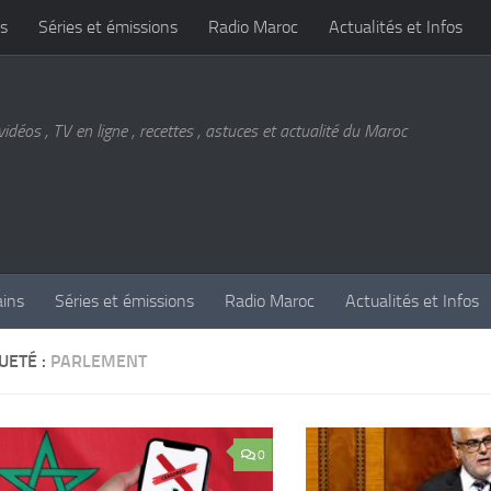
s
Séries et émissions
Radio Maroc
Actualités et Infos
vidéos , TV en ligne , recettes , astuces et actualité du Maroc
ains
Séries et émissions
Radio Maroc
Actualités et Infos
UETÉ :
PARLEMENT
0