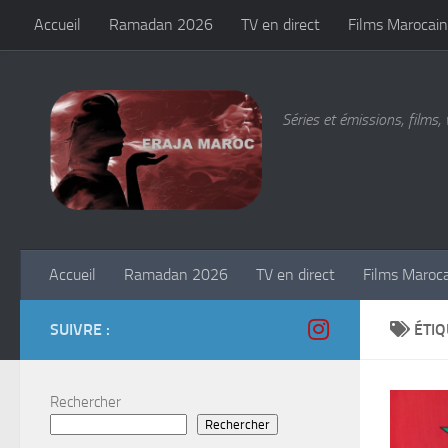
Accueil
Ramadan 2026
TV en direct
Films Marocain
Skip to content
Séries et émissions, films, 
Accueil
Ramadan 2026
TV en direct
Films Maroc
SUIVRE :
ÉTIQ
Rechercher
Rechercher