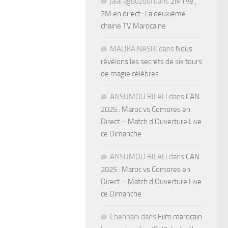
jalal agouzoul
dans
2M live ,
2M en direct : La deuxième
chaine TV Marocaine
MALIKA NASRI
dans
Nous
révélons les secrets de six tours
de magie célèbres
ANSUMOU BILALI
dans
CAN
2025 : Maroc vs Comores en
Direct – Match d’Ouverture Live
ce Dimanche
ANSUMOU BILALI
dans
CAN
2025 : Maroc vs Comores en
Direct – Match d’Ouverture Live
ce Dimanche
Chennani
dans
Film marocain