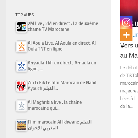
TOP VUES
2M live , 2M en direct : La deuxième
chaine TV Marocaine
ACTUALIT
Al Aoula Live, Al Aoula en direct, Al
Vers u
Oula TNT en ligne
au Ma
Arryadia TNT en direct , Arriadia en
Le débat
ligne ,…
de TikTo
Zin Li Fik Le film Marocain de Nabil
marocain
Ayouch الفيلم…
majeures
liées à l
Al Maghribia live : la chaîne
de la...
marocaine qui…
Film marocain Al Ikhwane الفيلم
المغربي الإخوان