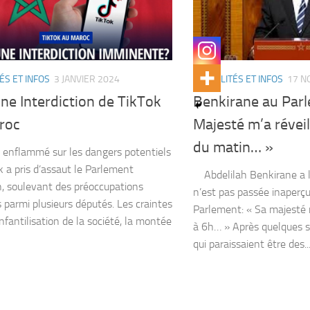
ÉS ET INFOS
3 JANVIER 2024
ACTUALITÉS ET INFOS
17 N
ne Interdiction de TikTok
Benkirane au Parl
roc
Majesté m’a réveil
du matin… »
 enflammé sur les dangers potentiels
k a pris d’assaut le Parlement
Abdelilah Benkirane a l
, soulevant des préoccupations
n’est pas passée inaperç
 parmi plusieurs députés. Les craintes
Parlement: « Sa majesté 
’infantilisation de la société, la montée
à 6h… » Après quelques s
qui paraissaient être des..