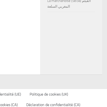
La marchandise (Sel3a) الفيلم
المغربي السلعة
entialité (UE)
Politique de cookies (UK)
cookies (CA)
Déclaration de confidentialité (CA)