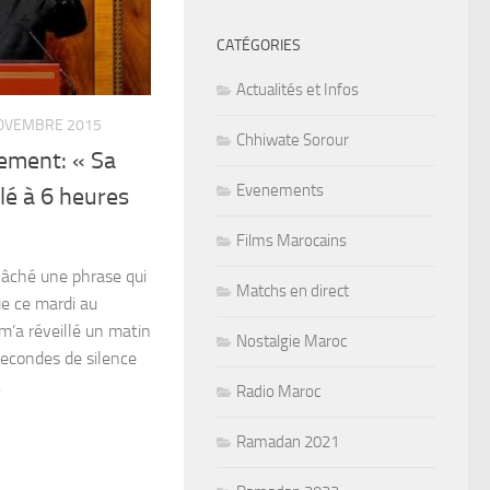
CATÉGORIES
Actualités et Infos
OVEMBRE 2015
Chhiwate Sorour
ement: « Sa
Evenements
lé à 6 heures
Films Marocains
âché une phrase qui
Matchs en direct
ue ce mardi au
m’a réveillé un matin
Nostalgie Maroc
econdes de silence
.
Radio Maroc
Ramadan 2021