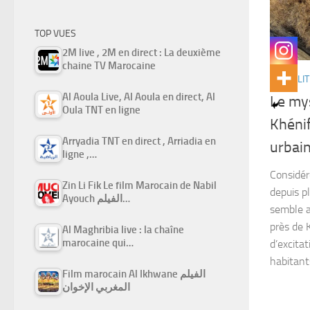
TOP VUES
2M live , 2M en direct : La deuxième
chaine TV Marocaine
ACTUALIT
Al Aoula Live, Al Aoula en direct, Al
Le mys
Oula TNT en ligne
Khénif
Arryadia TNT en direct , Arriadia en
urbai
ligne ,…
Considér
Zin Li Fik Le film Marocain de Nabil
depuis pl
Ayouch الفيلم…
semble a
près de 
Al Maghribia live : la chaîne
marocaine qui…
d’excitat
habitants
Film marocain Al Ikhwane الفيلم
المغربي الإخوان