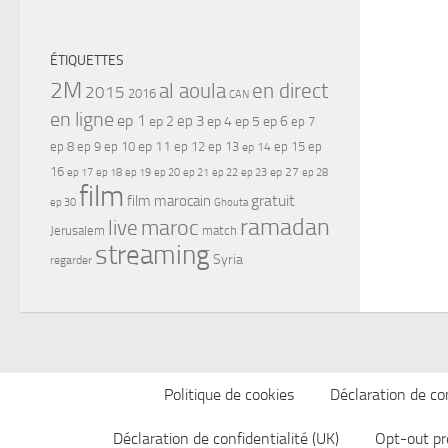
ÉTIQUETTES
2M
al aoula
en direct
2015
2016
CAN
en ligne
ep 1
ep 3
ep 2
ep 4
ep 5
ep 6
ep 7
ep 11
ep 8
ep 9
ep 10
ep 12
ep 13
ep 15
ep
ep 14
16
ep 17
ep 21
ep 27
ep 18
ep 19
ep 20
ep 22
ep 23
ep 28
film
gratuit
film marocain
ep 30
Ghouta
ramadan
maroc
live
Jerusalem
match
streaming
Syria
regarder
Politique de cookies
Déclaration de con
Déclaration de confidentialité (UK)
Opt-out pr