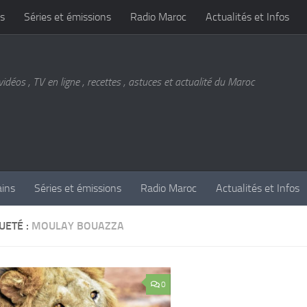
s
Séries et émissions
Radio Maroc
Actualités et Infos
vidéos , TV en ligne , recettes , astuces et actualité du Maroc
ains
Séries et émissions
Radio Maroc
Actualités et Infos
UETÉ :
MOULAY BOUAZZA
0