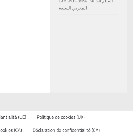
La marchandise (Sel3a) الفيلم
المغربي السلعة
entialité (UE)
Politique de cookies (UK)
cookies (CA)
Déclaration de confidentialité (CA)