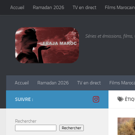
Accueil
Ramadan 2026
TV en direct
Films Marocain
Skip to content
Séries et émissions, films, 
Accueil
Ramadan 2026
TV en direct
Films Maroc
SUIVRE :
ÉTIQ
Rechercher
Rechercher