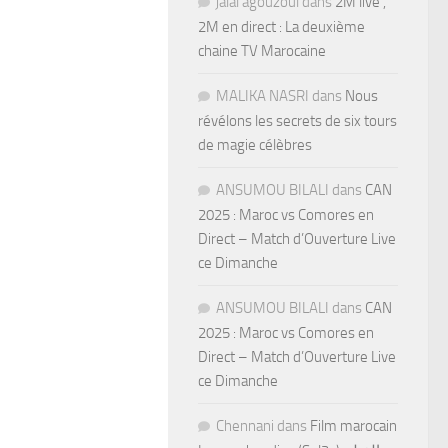
jalal agouzoul
dans
2M live ,
2M en direct : La deuxième
chaine TV Marocaine
MALIKA NASRI
dans
Nous
révélons les secrets de six tours
de magie célèbres
ANSUMOU BILALI
dans
CAN
2025 : Maroc vs Comores en
Direct – Match d’Ouverture Live
ce Dimanche
ANSUMOU BILALI
dans
CAN
2025 : Maroc vs Comores en
Direct – Match d’Ouverture Live
ce Dimanche
Chennani
dans
Film marocain