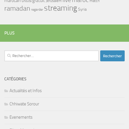
maroc
live
gratuit
marocain
Jerusalem
match
Ghouta
streaming
ramadan
Syria
regarder
PLUS
Rechercher :
CATÉGORIES
Actualités et Infos
Chhiwate Sorour
Evenements