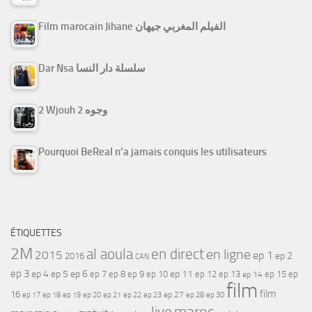
Film marocain Jihane الفيلم المغربي جيهان
Dar Nsa سلسلة دار النسا
2 Wjouh 2 وجوه
Pourquoi BeReal n’a jamais conquis les utilisateurs
ÉTIQUETTES
2M
al aoula
en direct
en ligne
2015
ep 1
ep 2
2016
CAN
ep 3
ep 4
ep 5
ep 6
ep 7
ep 11
ep 8
ep 9
ep 10
ep 12
ep 13
ep 15
ep
ep 14
film
film
16
ep 17
ep 21
ep 27
ep 18
ep 19
ep 20
ep 22
ep 23
ep 28
ep 30