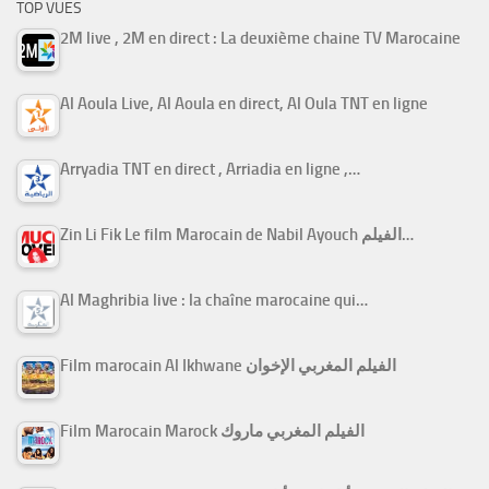
TOP VUES
2M live , 2M en direct : La deuxième chaine TV Marocaine
Al Aoula Live, Al Aoula en direct, Al Oula TNT en ligne
Arryadia TNT en direct , Arriadia en ligne ,…
Zin Li Fik Le film Marocain de Nabil Ayouch الفيلم…
Al Maghribia live : la chaîne marocaine qui…
Film marocain Al Ikhwane الفيلم المغربي الإخوان
Film Marocain Marock الفيلم المغربي ماروك