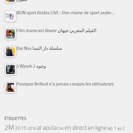
BEIN sport Arabia LIVE : Une chaine de sport arabe…
Film marocain Jihane الفيلم المغربي جيهان
Dar Nsa سلسلة دار النسا
2 Wjouh 2 وجوه
Pourquoi BeReal n’a jamais conquis les utilisateurs
ÉTIQUETTES
2M
al aoula
en direct
en ligne
2015
ep 1
ep 2
2016
CAN