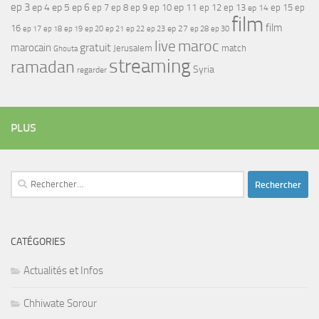
ep 3
ep 4
ep 5
ep 6
ep 7
ep 11
ep 8
ep 9
ep 10
ep 12
ep 13
ep 15
ep
ep 14
film
film
16
ep 17
ep 21
ep 27
ep 18
ep 19
ep 20
ep 22
ep 23
ep 28
ep 30
maroc
live
gratuit
marocain
Jerusalem
match
Ghouta
streaming
ramadan
Syria
regarder
PLUS
Rechercher :
CATÉGORIES
Actualités et Infos
Chhiwate Sorour