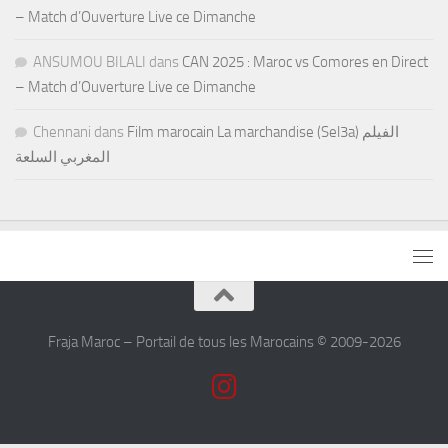
– Match d’Ouverture Live ce Dimanche
ANSUMOU BILALI
dans
CAN 2025 : Maroc vs Comores en Direct
– Match d’Ouverture Live ce Dimanche
Chennani
dans
Film marocain La marchandise (Sel3a) الفيلم
المغربي السلعة
Fraja Maroc – Portail de tous les Marocains © 2009-2026