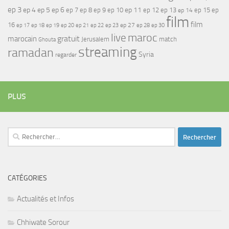
ep 3
ep 4
ep 5
ep 6
ep 7
ep 11
ep 8
ep 9
ep 10
ep 12
ep 13
ep 15
ep
ep 14
film
film
16
ep 17
ep 21
ep 27
ep 18
ep 19
ep 20
ep 22
ep 23
ep 28
ep 30
maroc
live
gratuit
marocain
Jerusalem
match
Ghouta
streaming
ramadan
Syria
regarder
PLUS
Rechercher :
CATÉGORIES
Actualités et Infos
Chhiwate Sorour