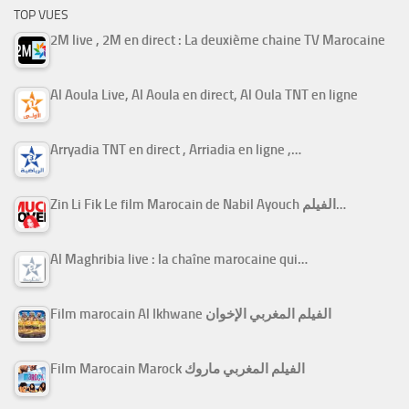
TOP VUES
2M live , 2M en direct : La deuxième chaine TV Marocaine
Al Aoula Live, Al Aoula en direct, Al Oula TNT en ligne
Arryadia TNT en direct , Arriadia en ligne ,…
Zin Li Fik Le film Marocain de Nabil Ayouch الفيلم…
Al Maghribia live : la chaîne marocaine qui…
Film marocain Al Ikhwane الفيلم المغربي الإخوان
Film Marocain Marock الفيلم المغربي ماروك