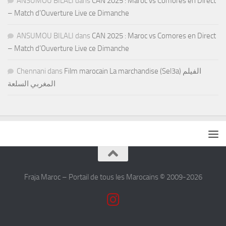
ANSUMOU BILALI
dans
CAN 2025 : Maroc vs Comores en Direct
– Match d’Ouverture Live ce Dimanche
ANSUMOU BILALI
dans
CAN 2025 : Maroc vs Comores en Direct
– Match d’Ouverture Live ce Dimanche
Chennani
dans
Film marocain La marchandise (Sel3a) الفيلم
المغربي السلعة
Fraja Maroc – Portail de tous les Marocains © 2009-2026