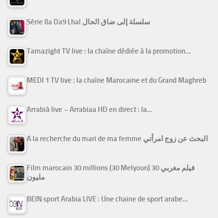
Série Ila Da9 Lhal سلسلة إلى ضاق الحال
Tamazight TV live : la chaîne dédiée à la promotion…
MEDI 1 TV live : la chaîne Marocaine et du Grand Maghreb
Arrabiâ live – Arrabiaa HD en direct : la…
A la recherche du mari de ma femme البحث عن زوج امرأتي
Film marocain 30 millions (30 Melyoun) فيلم مغربي 30
مليون
BEIN sport Arabia LIVE : Une chaine de sport arabe…