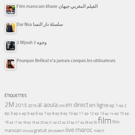
Film marocain Jihane الفيلم المغربي جيهان
Dar Nsa سلسلة دار النسا
2 Wjouh 2 وجوه
Pourquoi BeReal n’a jamais conquis les utilisateurs
ÉTIQUETTES
2M
al aoula
en direct
en ligne
2015
ep 1
ep 2
2016
CAN
ep 3
ep 4
ep 5
ep 6
ep 7
ep 11
ep 8
ep 9
ep 10
ep 12
ep 13
ep 15
ep
ep 14
film
film
16
ep 17
ep 21
ep 27
ep 18
ep 19
ep 20
ep 22
ep 23
ep 28
ep 30
maroc
live
gratuit
marocain
Jerusalem
match
Ghouta