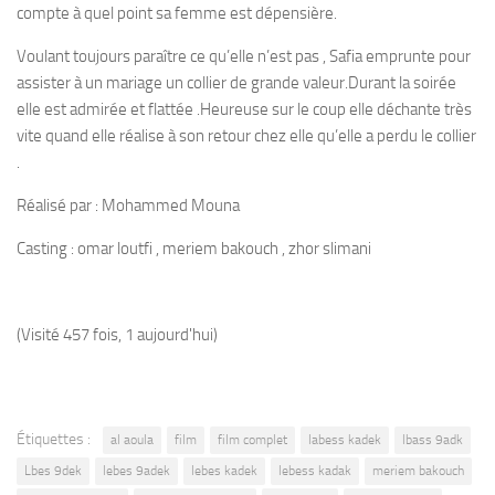
compte à quel point sa femme est dépensière.
Voulant toujours paraître ce qu’elle n’est pas , Safia emprunte pour
assister à un mariage un collier de grande valeur.Durant la soirée
elle est admirée et flattée .Heureuse sur le coup elle déchante très
vite quand elle réalise à son retour chez elle qu’elle a perdu le collier
.
Réalisé par : Mohammed Mouna
Casting : omar loutfi , meriem bakouch , zhor slimani
(Visité 457 fois, 1 aujourd'hui)
Étiquettes :
al aoula
film
film complet
labess kadek
lbass 9adk
Lbes 9dek
lebes 9adek
lebes kadek
lebess kadak
meriem bakouch