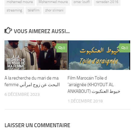
mohamed mouna
Mohammed mouna
omar loutfi
ramadan 2016
streaming
téléfilm
zhor slimani
VOUS AIMEREZ AUSSI...
0
0
A la recherche du mari de ma
Film Marocain Toile d
femme البحث عن زوج امرأتي
´arraignée (KHOYOUT AL
ANKABOUT) خيوط العنكبوت
6 DÉCEMBRE 2023
1 DÉCEMBRE 2018
LAISSER UN COMMENTAIRE