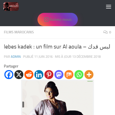
Skip to content
Suivez-nous
FILMS MAROCAINS
0
lebes kadek : un film sur Al aoula – لبس قدك
PAR
ADMIN
· PUBLIÉ
11 JUIN 2016
· MIS À JOUR
13 DÉCEMBRE 2018
Partager