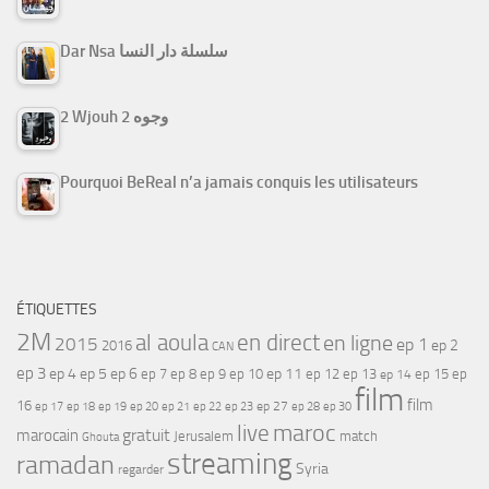
Dar Nsa سلسلة دار النسا
2 Wjouh 2 وجوه
Pourquoi BeReal n’a jamais conquis les utilisateurs
ÉTIQUETTES
2M
al aoula
en direct
en ligne
2015
ep 1
ep 2
2016
CAN
ep 3
ep 4
ep 5
ep 6
ep 7
ep 11
ep 8
ep 9
ep 10
ep 12
ep 13
ep 15
ep
ep 14
film
film
16
ep 17
ep 21
ep 27
ep 18
ep 19
ep 20
ep 22
ep 23
ep 28
ep 30
maroc
live
gratuit
marocain
Jerusalem
match
Ghouta
streaming
ramadan
Syria
regarder