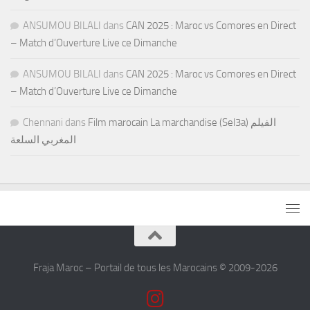
ANSUMOU BILALI
dans
CAN 2025 : Maroc vs Comores en Direct
– Match d’Ouverture Live ce Dimanche
ANSUMOU BILALI
dans
CAN 2025 : Maroc vs Comores en Direct
– Match d’Ouverture Live ce Dimanche
Chennani
dans
Film marocain La marchandise (Sel3a) الفيلم
المغربي السلعة
Fraja Maroc – Portail de tous les Marocains © 2009-2026