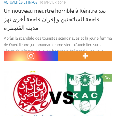
ACTUALITÉS ET INFOS
16 JANVIER 2019
Un nouveau meurtre horrible à Kénitra بعد
فاجعة السائحتين و إفران فاجعة أخرى تهز
مدينة القنيطرة
Après le scandale des touristes scandinaves et la jeune femme
de Oued Ifrane ,un nouveau drame vient d’avoir lieu sur la
région de Kénitra ; un jeune homme a été pendu jusqu’à la
mort...
0