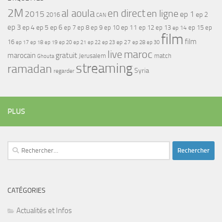
2M
al aoula
en direct
en ligne
2015
ep 1
ep 2
2016
CAN
ep 3
ep 4
ep 5
ep 6
ep 7
ep 11
ep 8
ep 9
ep 10
ep 12
ep 13
ep 15
ep
ep 14
film
film
16
ep 17
ep 21
ep 27
ep 18
ep 19
ep 20
ep 22
ep 23
ep 28
ep 30
maroc
live
gratuit
marocain
Jerusalem
match
Ghouta
streaming
ramadan
Syria
regarder
PLUS
Rechercher :
CATÉGORIES
Actualités et Infos