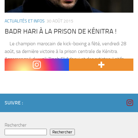
ACTUALITÉS ET INFOS
30 AOÛT 2015
BADR HARI À LA PRISON DE KÉNITRA !
Le champion marocain de kick-boxing a fêté, vendredi 28
août, sa dernière victoire à la prison centrale de Kénitra.
Accompagné du wali Zineb El Adaoui et des artistes :Latifa
Raafat, Abdelali El...
SUIVRE :
Rechercher
Rechercher