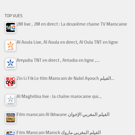
TOP VUES
2M live , 2M en direct : La deuxième chaine TV Marocaine
Al Aoula Live, Al Aoula en direct, Al Oula TNT en ligne
Arryadia TNT en direct , Arriadia en ligne ,…
Zin Li Fik Le film Marocain de Nabil Ayouch الفيلم…
Al Maghribia live : la chaîne marocaine qui…
Film marocain Al Ikhwane الفيلم المغربي الإخوان
Film Marocain Marock الفيلم المغربي ماروك