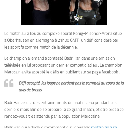
Le match aura lieu au complexe sportif König-Pilsener-Arena situé
à Oberhausen en allemagne à 21h00 GMT , un défi considéré par
les sportifs comme match de la décennie.
Le champion allemand a contesté Badr Hari dans une émission
télévisée en lui proposant un dernier combat d’adieu , Le champion
Marocain a vite accepté le défis en publiant sur sa page facebook :
Défi accepté, les loups ne perdent pas le sommeil au cours de la
avis de brebis
Badr Hari a suivi des entrainements de haut niveau pendant ces
derniers mois afin de se préparer à ce grand match, et être prêt à ce
rendez-vous très attendu par la population Marocaine.
Badr Hari qui a déclaré récemment qu’il envisage
mettre fin à sa