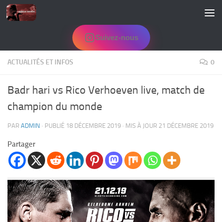
Skip to content
Suivez-nous
ACTUALITÉS ET INFOS
0
Badr hari vs Rico Verhoeven live, match de
champion du monde
PAR
ADMIN
· PUBLIÉ
18 DÉCEMBRE 2019
· MIS À JOUR
21 DÉCEMBRE 2019
Partager