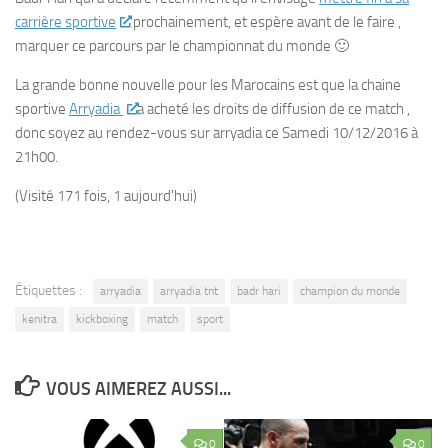
carrière sportive
prochainement, et espère avant de le faire ,
marquer ce parcours par le championnat du monde 🙂
La grande bonne nouvelle pour les Marocains est que la chaine
sportive
Arryadia
a acheté les droits de diffusion de ce match ,
donc soyez au rendez-vous sur arryadia ce Samedi 10/12/2016 à
21h00.
(Visité 171 fois, 1 aujourd'hui)
Étiquettes :
arryadia
arryadia tnt
badr hari
champion du monde
kenitra
kickboxing
match
sport
VOUS AIMEREZ AUSSI...
0
0