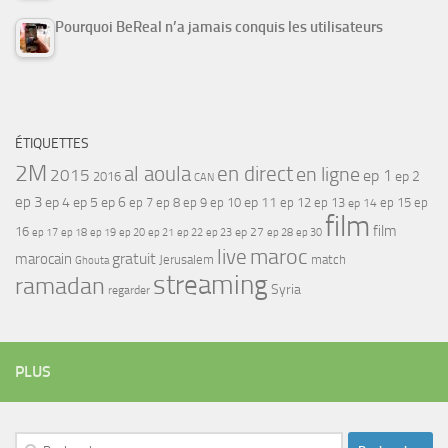
Pourquoi BeReal n’a jamais conquis les utilisateurs
ÉTIQUETTES
2M
al aoula
en direct
en ligne
2015
ep 1
ep 2
2016
CAN
ep 3
ep 4
ep 5
ep 6
ep 7
ep 11
ep 8
ep 9
ep 10
ep 12
ep 13
ep 15
ep
ep 14
film
film
16
ep 17
ep 21
ep 27
ep 18
ep 19
ep 20
ep 22
ep 23
ep 28
ep 30
maroc
live
gratuit
marocain
Jerusalem
match
Ghouta
streaming
ramadan
Syria
regarder
PLUS
Rechercher :