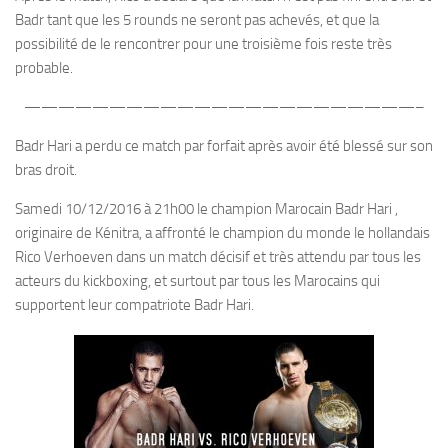
Badr tant que les 5 rounds ne seront pas achevés, et que la
possibilité de le rencontrer pour une troisième fois reste très
probable.
———————————————————————–
Badr Hari a perdu ce match par forfait après avoir été blessé sur son
bras droit.
Samedi 10/12/2016 à 21h00 le champion Marocain Badr Hari ,
originaire de Kénitra, a affronté le champion du monde le hollandais
Rico Verhoeven dans un match décisif et très attendu par tous les
acteurs du kickboxing, et surtout par tous les Marocains qui
supportent leur compatriote Badr Hari.