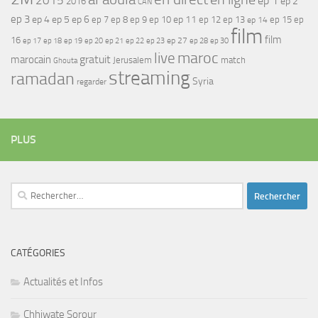
2015
ep 1
ep 2
2016
CAN
ep 3
ep 4
ep 5
ep 6
ep 7
ep 11
ep 8
ep 9
ep 10
ep 12
ep 13
ep 15
ep
ep 14
film
film
16
ep 17
ep 21
ep 27
ep 18
ep 19
ep 20
ep 22
ep 23
ep 28
ep 30
maroc
live
gratuit
marocain
Jerusalem
match
Ghouta
streaming
ramadan
Syria
regarder
PLUS
Rechercher :
CATÉGORIES
Actualités et Infos
Chhiwate Sorour