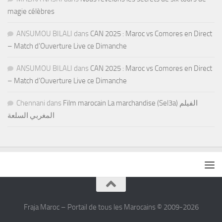
magie célèbres
ANSUMOU BILALI
dans
CAN 2025 : Maroc vs Comores en Direct
– Match d’Ouverture Live ce Dimanche
ANSUMOU BILALI
dans
CAN 2025 : Maroc vs Comores en Direct
– Match d’Ouverture Live ce Dimanche
Chennani
dans
Film marocain La marchandise (Sel3a) الفيلم
المغربي السلعة
Fraja Maroc – Portail de tous les Marocains © 2009-2026