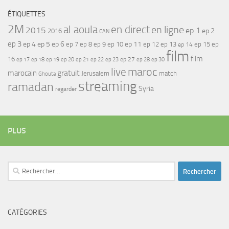
ÉTIQUETTES
2M
al aoula
en direct
en ligne
2015
ep 1
ep 2
2016
CAN
ep 3
ep 4
ep 5
ep 6
ep 7
ep 11
ep 8
ep 9
ep 10
ep 12
ep 13
ep 15
ep
ep 14
film
film
16
ep 17
ep 21
ep 27
ep 18
ep 19
ep 20
ep 22
ep 23
ep 28
ep 30
maroc
live
gratuit
marocain
Jerusalem
match
Ghouta
streaming
ramadan
Syria
regarder
PLUS
Rechercher :
CATÉGORIES