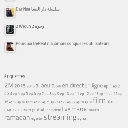
Dar Nsa سلسلة دار النسا
2 Wjouh 2 وجوه
Pourquoi BeReal n’a jamais conquis les utilisateurs
ÉTIQUETTES
2M
al aoula
en direct
en ligne
2015
ep 1
ep 2
2016
CAN
ep 3
ep 4
ep 5
ep 6
ep 7
ep 11
ep 8
ep 9
ep 10
ep 12
ep 13
ep 15
ep
ep 14
film
film
16
ep 17
ep 21
ep 27
ep 18
ep 19
ep 20
ep 22
ep 23
ep 28
ep 30
maroc
live
gratuit
marocain
Jerusalem
match
Ghouta
streaming
ramadan
Syria
regarder