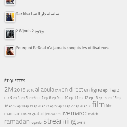
Dar Nsa سلسلة دار النسا
2 Wjouh 2 وجوه
Pourquoi BeReal n’a jamais conquis les utilisateurs
ÉTIQUETTES
2M
al aoula
en direct
en ligne
2015
ep 1
ep 2
2016
CAN
ep 3
ep 4
ep 5
ep 6
ep 7
ep 11
ep 8
ep 9
ep 10
ep 12
ep 13
ep 15
ep
ep 14
film
film
16
ep 17
ep 21
ep 27
ep 18
ep 19
ep 20
ep 22
ep 23
ep 28
ep 30
maroc
live
gratuit
marocain
Jerusalem
match
Ghouta
streaming
ramadan
Syria
regarder