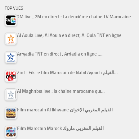
TOP VUES
2M live , 2M en direct : La deuxième chaine TV Marocaine
Al Aoula Live, Al Aoula en direct, Al Oula TNT en ligne
Arryadia TNT en direct , Arriadia en ligne ,…
Zin Li Fik Le film Marocain de Nabil Ayouch الفيلم…
Al Maghribia live : la chaîne marocaine qui…
Film marocain Al Ikhwane الفيلم المغربي الإخوان
Film Marocain Marock الفيلم المغربي ماروك