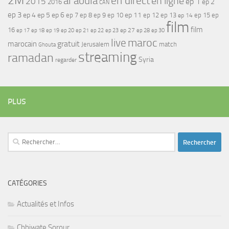
2M
al aoula
en direct
en ligne
2015
ep 1
ep 2
2016
CAN
ep 3
ep 4
ep 5
ep 6
ep 7
ep 11
ep 8
ep 9
ep 10
ep 12
ep 13
ep 15
ep
ep 14
film
film
16
ep 17
ep 21
ep 27
ep 18
ep 19
ep 20
ep 22
ep 23
ep 28
ep 30
maroc
live
gratuit
marocain
Jerusalem
match
Ghouta
streaming
ramadan
Syria
regarder
PLUS
Rechercher :
CATÉGORIES
Actualités et Infos
Chhiwate Sorour