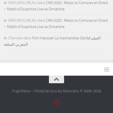
ANSUMOU BILALI
dans
CAN 2025 : Maroc vs Comores en Direct
– Match d’Ouverture Live ce Dimanche
ANSUMOU BILALI
dans
CAN 2025 : Maroc vs Comores en Direct
– Match d’Ouverture Live ce Dimanche
Chennani
dans
Film marocain La marchandise (Sel3a) الفيلم
المغربي السلعة
Fraja Maroc – Portail de tous les Marocains © 2009-2026