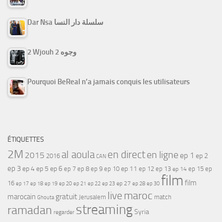
Dar Nsa سلسلة دار النسا
2 Wjouh 2 وجوه
Pourquoi BeReal n’a jamais conquis les utilisateurs
ÉTIQUETTES
2M
al aoula
en direct
en ligne
2015
ep 1
ep 2
2016
CAN
ep 3
ep 4
ep 5
ep 6
ep 7
ep 11
ep 8
ep 9
ep 10
ep 12
ep 13
ep 15
ep
ep 14
film
film
16
ep 17
ep 21
ep 27
ep 18
ep 19
ep 20
ep 22
ep 23
ep 28
ep 30
maroc
live
gratuit
marocain
Jerusalem
match
Ghouta
streaming
ramadan
Syria
regarder