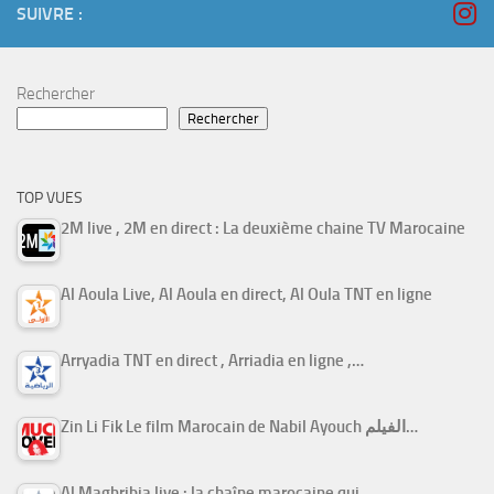
SUIVRE :
Rechercher
Rechercher
TOP VUES
2M live , 2M en direct : La deuxième chaine TV Marocaine
Al Aoula Live, Al Aoula en direct, Al Oula TNT en ligne
Arryadia TNT en direct , Arriadia en ligne ,…
Zin Li Fik Le film Marocain de Nabil Ayouch الفيلم…
Al Maghribia live : la chaîne marocaine qui…