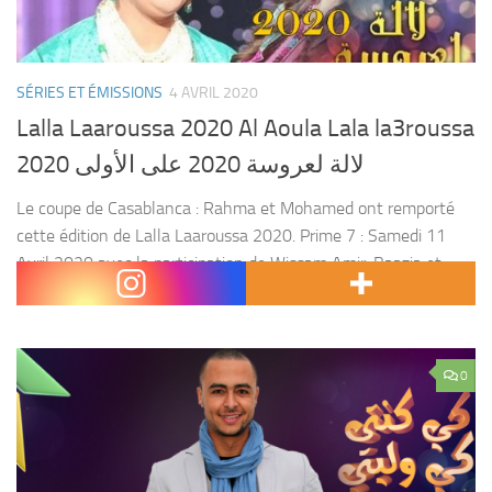
SÉRIES ET ÉMISSIONS
4 AVRIL 2020
Lalla Laaroussa 2020 Al Aoula Lala la3roussa
2020 لالة لعروسة 2020 على الأولى
Le coupe de Casablanca : Rahma et Mohamed ont remporté
cette édition de Lalla Laaroussa 2020. Prime 7 : Samedi 11
Avril 2020 avec la participation de Wissam Amir, Baazia et
Rachid Lamrini :...
0