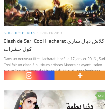
ACTUALITÉS ET INFOS
19 JANVIER 2019
Clash de Sari Cool Hacharat كلاش ديال ساري
كول حشرات
Dans un nouveau titre Hacharat lancé le 17 janvier 2019 , Sari
Cool fait un clash à plusieurs artistes Marocains ayant , selon
elle, salissent l’image du Maroc. Adil Miloudi , saad lamjarred,
dounia...
0