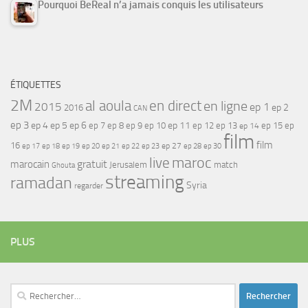
Pourquoi BeReal n’a jamais conquis les utilisateurs
ÉTIQUETTES
2M
al aoula
en direct
en ligne
2015
ep 1
ep 2
2016
CAN
ep 3
ep 4
ep 5
ep 6
ep 7
ep 11
ep 8
ep 9
ep 10
ep 12
ep 13
ep 15
ep
ep 14
film
film
16
ep 17
ep 21
ep 27
ep 18
ep 19
ep 20
ep 22
ep 23
ep 28
ep 30
maroc
live
gratuit
marocain
Jerusalem
match
Ghouta
streaming
ramadan
Syria
regarder
PLUS
Rechercher :