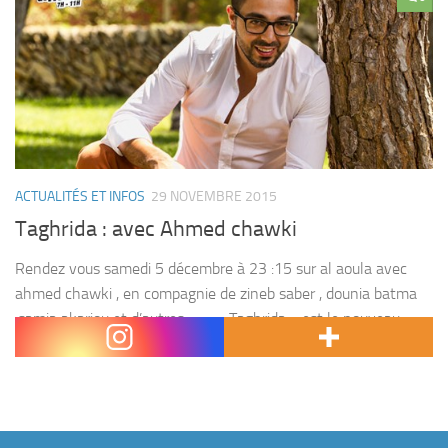
ACTUALITÉS ET INFOS
29 NOVEMBRE 2015
Taghrida : avec Ahmed chawki
Rendez vous samedi 5 décembre à 23 :15 sur al aoula avec
ahmed chawki , en compagnie de zineb saber , dounia batma
,samia akariou et d’autres ….. « Taghrida » est le nouveau
rendez-vous de divertissement sur...