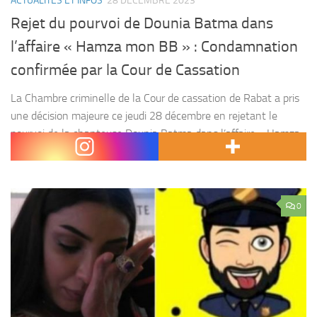
ACTUALITÉS ET INFOS
28 DÉCEMBRE 2023
Rejet du pourvoi de Dounia Batma dans
l’affaire « Hamza mon BB » : Condamnation
confirmée par la Cour de Cassation
La Chambre criminelle de la Cour de cassation de Rabat a pris
une décision majeure ce jeudi 28 décembre en rejetant le
pourvoi de la chanteuse Dounia Batma dans l’affaire « Hamza
Mon BB ». Condamnée...
0