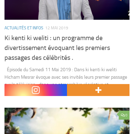
ACTUALITÉS ET INFOS
12 MAI 2019
Ki kenti ki weliti : un programme de
divertissement évoquant les premiers
passages des célébrités .
Épisode du Samedi 11 Mai 2019 : Dans ki kenti ki weliti
Hicham Mesrar évoque avec ses invités leurs premier passage
sur la télévision , dans une atmosphère récréative et
amusante . Hicham...
0