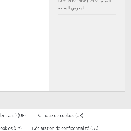
La marchandise (Sel3a) الفيلم
المغربي السلعة
entialité (UE)
Politique de cookies (UK)
cookies (CA)
Déclaration de confidentialité (CA)