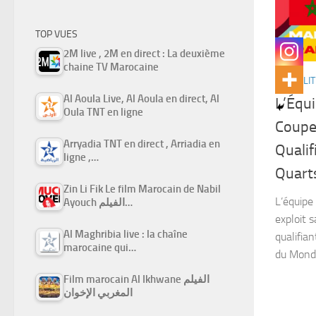
TOP VUES
2M live , 2M en direct : La deuxième
chaine TV Marocaine
ACTUALIT
Al Aoula Live, Al Aoula en direct, Al
L’Équi
Oula TNT en ligne
Coupe
Arryadia TNT en direct , Arriadia en
Qualif
ligne ,…
Quarts
Zin Li Fik Le film Marocain de Nabil
L’équipe
Ayouch الفيلم…
exploit 
Al Maghribia live : la chaîne
qualifian
marocaine qui…
du Monde 
Film marocain Al Ikhwane الفيلم
المغربي الإخوان