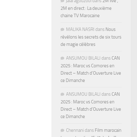
jalal agouzoul
dans
2M live ,
2M en direct : La deuxième
chaine TV Marocaine
MALIKA NASRI
dans
Nous
révélons les secrets de six tours
de magie célèbres
ANSUMOU BILALI
dans
CAN
2025 : Maroc vs Comores en
Direct – Match d’Ouverture Live
ce Dimanche
ANSUMOU BILALI
dans
CAN
2025 : Maroc vs Comores en
Direct – Match d’Ouverture Live
ce Dimanche
Chennani
dans
Film marocain