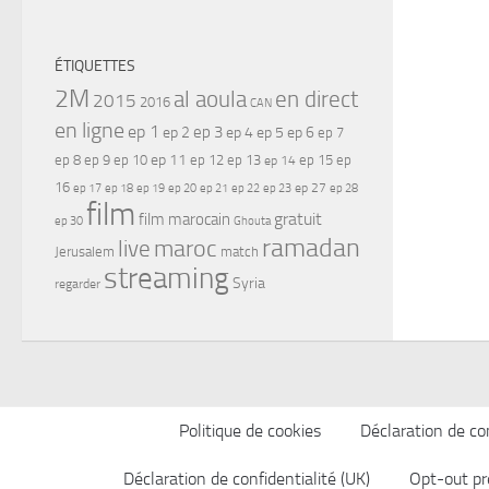
ÉTIQUETTES
2M
al aoula
en direct
2015
2016
CAN
en ligne
ep 1
ep 3
ep 2
ep 4
ep 5
ep 6
ep 7
ep 11
ep 8
ep 9
ep 10
ep 12
ep 13
ep 15
ep
ep 14
16
ep 17
ep 21
ep 27
ep 18
ep 19
ep 20
ep 22
ep 23
ep 28
film
gratuit
film marocain
ep 30
Ghouta
ramadan
maroc
live
Jerusalem
match
streaming
Syria
regarder
Politique de cookies
Déclaration de con
Déclaration de confidentialité (UK)
Opt-out pr