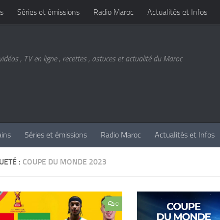
s
Séries et émissions
Radio Maroc
Actualités et Infos
vidéos , TV en ligne , recettes , astuces et actualité du Maroc
ains
Séries et émissions
Radio Maroc
Actualités et Infos
UETÉ :
COUPE DU MONDE 2023
0