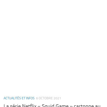
ACTUALITÉS ET INFOS
6 OCTOBRE 2021
La série Netflix « Squid Game » cartonne au