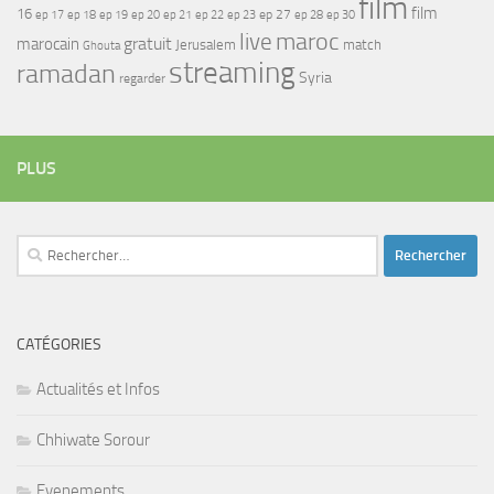
film
film
16
ep 17
ep 21
ep 27
ep 18
ep 19
ep 20
ep 22
ep 23
ep 28
ep 30
maroc
live
gratuit
marocain
Jerusalem
match
Ghouta
streaming
ramadan
Syria
regarder
PLUS
Rechercher :
CATÉGORIES
Actualités et Infos
Chhiwate Sorour
Evenements