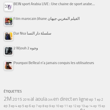
BEIN sport Arabia LIVE : Une chaine de sport arabe…
Film marocain Jihane الفيلم المغربي جيهان
Dar Nsa سلسلة دار النسا
2 Wjouh 2 وجوه
Pourquoi BeReal n’a jamais conquis les utilisateurs
ÉTIQUETTES
2M
al aoula
en direct
en ligne
2015
ep 1
ep 2
2016
CAN
ep 3
ep 4
ep 5
ep 6
ep 7
ep 11
ep 8
ep 9
ep 10
ep 12
ep 13
ep 15
ep
ep 14