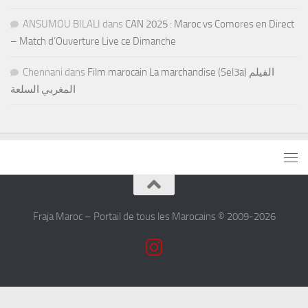
ANSUMOU BILALI
dans
CAN 2025 : Maroc vs Comores en Direct
– Match d’Ouverture Live ce Dimanche
Chennani
dans
Film marocain La marchandise (Sel3a) الفيلم
المغربي السلعة
Fraja Maroc – Portail de tous les Marocains © 2009-2026