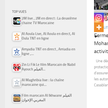
TOP VUES
2M live , 2M en direct : La deuxième
chaine TV Marocaine
ACTUALIT
Al Aoula Live, Al Aoula en direct, Al
Ferme
Oula TNT en ligne
Moham
Arryadia TNT en direct , Arriadia en
activi
ligne ,…
Une déci
Zin Li Fik Le film Marocain de Nabil
protecti
Ayouch الفيلم…
d’assurer
les autor
Al Maghribia live : la chaîne
marocaine qui…
Casablan
Film marocain Al Ikhwane الفيلم
المغربي الإخوان