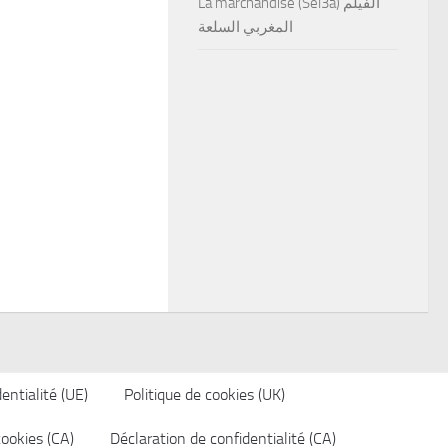
La marchandise (Sel3a) الفيلم
المغربي السلعة
entialité (UE)
Politique de cookies (UK)
cookies (CA)
Déclaration de confidentialité (CA)