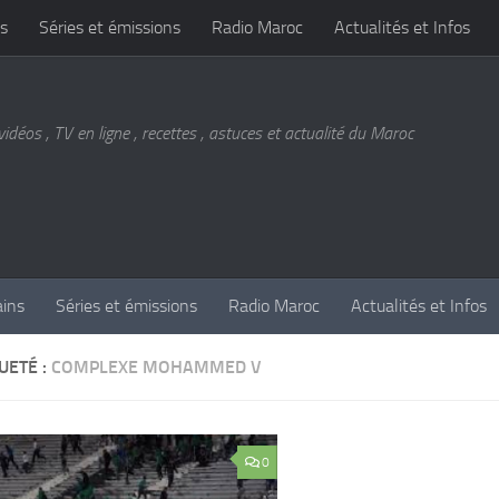
s
Séries et émissions
Radio Maroc
Actualités et Infos
vidéos , TV en ligne , recettes , astuces et actualité du Maroc
ains
Séries et émissions
Radio Maroc
Actualités et Infos
UETÉ :
COMPLEXE MOHAMMED V
0