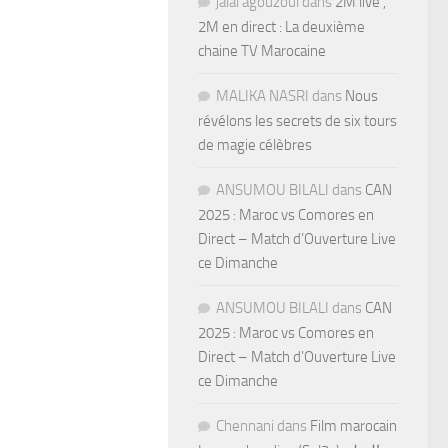
jalal agouzoul
dans
2M live ,
2M en direct : La deuxième
chaine TV Marocaine
MALIKA NASRI
dans
Nous
révélons les secrets de six tours
de magie célèbres
ANSUMOU BILALI
dans
CAN
2025 : Maroc vs Comores en
Direct – Match d’Ouverture Live
ce Dimanche
ANSUMOU BILALI
dans
CAN
2025 : Maroc vs Comores en
Direct – Match d’Ouverture Live
ce Dimanche
Chennani
dans
Film marocain