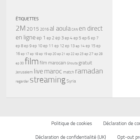
ÉTIQUETTES
2M
al aoula
en direct
2015
2016
CAN
en ligne
ep 1
ep 3
ep 2
ep 4
ep 5
ep 6
ep 7
ep 11
ep 8
ep 9
ep 10
ep 12
ep 13
ep 15
ep
ep 14
16
ep 17
ep 21
ep 27
ep 18
ep 19
ep 20
ep 22
ep 23
ep 28
film
gratuit
film marocain
ep 30
Ghouta
ramadan
maroc
live
Jerusalem
match
streaming
Syria
regarder
Politique de cookies
Déclaration de con
Déclaration de confidentialité (UK)
Opt-out pr