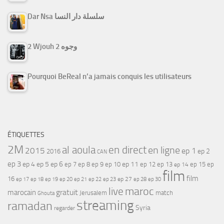
Dar Nsa سلسلة دار النسا
2 Wjouh 2 وجوه
Pourquoi BeReal n’a jamais conquis les utilisateurs
ÉTIQUETTES
2M
al aoula
en direct
en ligne
2015
ep 1
ep 2
2016
CAN
ep 3
ep 4
ep 5
ep 6
ep 7
ep 11
ep 8
ep 9
ep 10
ep 12
ep 13
ep 15
ep
ep 14
film
film
16
ep 17
ep 21
ep 27
ep 18
ep 19
ep 20
ep 22
ep 23
ep 28
ep 30
maroc
live
gratuit
marocain
Jerusalem
match
Ghouta
streaming
ramadan
Syria
regarder