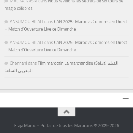
MALIKA NASRI
dans
Nous révélons les secrets de six tours de
magie célèbres
ANSUMOU BILALI
dans
CAN 2025 : Maroc vs Comores en Direct
– Match d’Ouverture Live ce Dimanche
ANSUMOU BILALI
dans
CAN 2025 : Maroc vs Comores en Direct
– Match d’Ouverture Live ce Dimanche
Chennani
dans
Film marocain La marchandise (Sel3a) الفيلم
المغربي السلعة
Fraja Maroc – Portail de tous les Marocains © 2009-2026