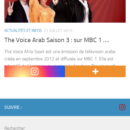
ACTUALITÉS ET INFOS
21 JUILLET 2015
The Voice Arab Saison 3 : sur MBC 1 ….
The Voice Ahla Sawt est une émission de télévision arabe
créée en septembre 2012 et diffusée sur MBC 1. Elle est
adaptéE de l’émission musicale néerlandaise The Voice of
Holland. Tout repose sur un principe...
SUIVRE :
Rechercher