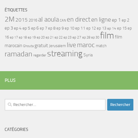
ÉTIQUETTES
2M
al aoula
en direct
en ligne
2015
ep 1
ep 2
2016
CAN
ep 3
ep 4
ep 5
ep 6
ep 7
ep 11
ep 8
ep 9
ep 10
ep 12
ep 13
ep 15
ep
ep 14
film
film
16
ep 17
ep 21
ep 27
ep 18
ep 19
ep 20
ep 22
ep 23
ep 28
ep 30
maroc
live
gratuit
marocain
Jerusalem
match
Ghouta
streaming
ramadan
Syria
regarder
PLUS
Rechercher :
CATÉGORIES