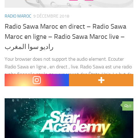
RADIO MAROC
9 DÉCEMBRE 2018
Radio Sawa Maroc en direct – Radio Sawa
Maroc en ligne – Radio Sawa Maroc live –
راديو سوا المغرب
Your browser does not support the audio element. Ecouter
Radio Sawa en ligne , en direct , live. Radio Sawa est une radio
arabe financée par le gouvernement des États-Unis. Le but de
ce...
0