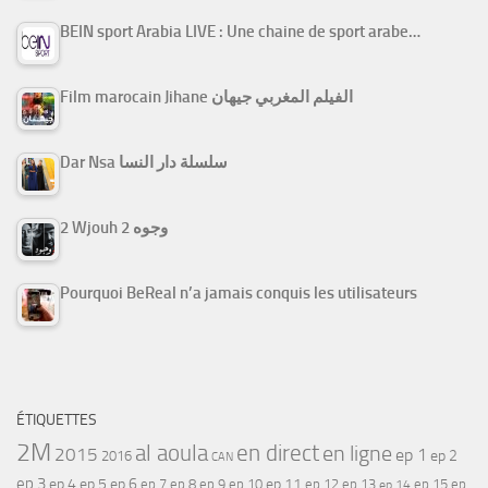
BEIN sport Arabia LIVE : Une chaine de sport arabe…
Film marocain Jihane الفيلم المغربي جيهان
Dar Nsa سلسلة دار النسا
2 Wjouh 2 وجوه
Pourquoi BeReal n’a jamais conquis les utilisateurs
ÉTIQUETTES
2M
al aoula
en direct
en ligne
2015
ep 1
ep 2
2016
CAN
ep 3
ep 4
ep 5
ep 6
ep 7
ep 11
ep 8
ep 9
ep 10
ep 12
ep 13
ep 15
ep
ep 14