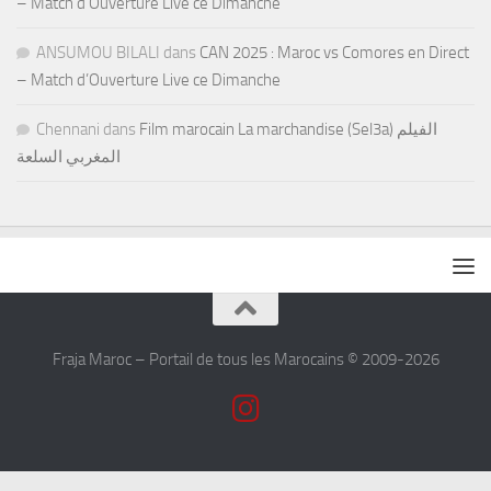
– Match d’Ouverture Live ce Dimanche
ANSUMOU BILALI
dans
CAN 2025 : Maroc vs Comores en Direct
– Match d’Ouverture Live ce Dimanche
Chennani
dans
Film marocain La marchandise (Sel3a) الفيلم
المغربي السلعة
Fraja Maroc – Portail de tous les Marocains © 2009-2026