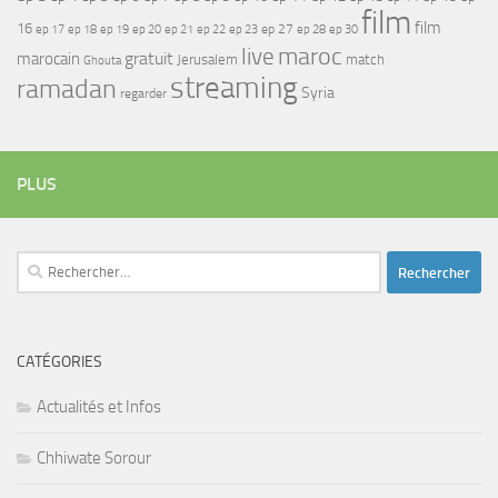
film
film
16
ep 17
ep 21
ep 27
ep 18
ep 19
ep 20
ep 22
ep 23
ep 28
ep 30
maroc
live
gratuit
marocain
Jerusalem
match
Ghouta
streaming
ramadan
Syria
regarder
PLUS
Rechercher :
CATÉGORIES
Actualités et Infos
Chhiwate Sorour