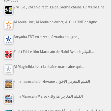
TOP VUES
2M live , 2M en direct : La deuxième chaine TV Marocaine
Al Aoula Live, Al Aoula en direct, Al Oula TNT en ligne
Arryadia TNT en direct , Arriadia en ligne ,…
Zin Li Fik Le film Marocain de Nabil Ayouch الفيلم…
Al Maghribia live : la chaîne marocaine qui…
Film marocain Al Ikhwane الفيلم المغربي الإخوان
Film Marocain Marock الفيلم المغربي ماروك