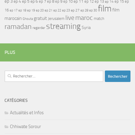
ep 3
ep 4
ep 5
ep 6
ep 7
ep 11
ep 8
ep 9
ep 10
ep 12
ep 13
ep 15
ep
ep 14
film
film
16
ep 17
ep 21
ep 27
ep 18
ep 19
ep 20
ep 22
ep 23
ep 28
ep 30
maroc
live
gratuit
marocain
Jerusalem
match
Ghouta
streaming
ramadan
Syria
regarder
PLUS
Rechercher :
CATÉGORIES
Actualités et Infos
Chhiwate Sorour