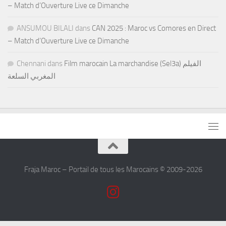
– Match d’Ouverture Live ce Dimanche
ANSUMOU BILALI
dans
CAN 2025 : Maroc vs Comores en Direct
– Match d’Ouverture Live ce Dimanche
Chennani
dans
Film marocain La marchandise (Sel3a) الفيلم
المغربي السلعة
Fraja Maroc – Portail de tous les Marocains © 2009-2026