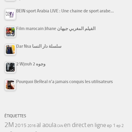
BEIN sport Arabia LIVE : Une chaine de sport arabe…
Film marocain Jihane الفيلم المغربي جيهان
Dar Nsa سلسلة دار النسا
2 Wjouh 2 وجوه
Pourquoi BeReal n’a jamais conquis les utilisateurs
ÉTIQUETTES
2M
al aoula
en direct
en ligne
2015
ep 1
ep 2
2016
CAN