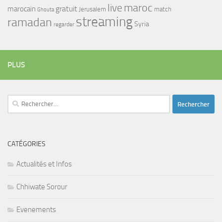
maroc
live
gratuit
marocain
Jerusalem
match
Ghouta
streaming
ramadan
Syria
regarder
PLUS
Rechercher :
CATÉGORIES
Actualités et Infos
Chhiwate Sorour
Evenements