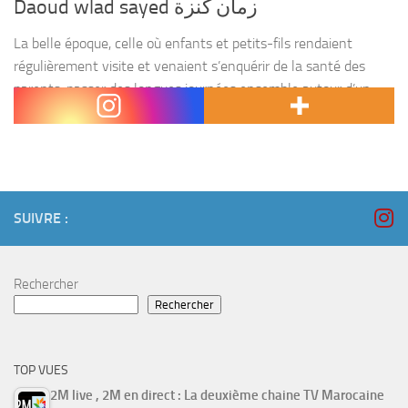
Daoud wlad sayed زمان كنزة
La belle époque, celle où enfants et petits-fils rendaient
régulièrement visite et venaient s’enquérir de la santé des
parents, passer des longues journées ensemble autour d’un
thé, se racontaient des petites histoires… serait-elle révolue...
SUIVRE :
Rechercher
Rechercher
TOP VUES
2M live , 2M en direct : La deuxième chaine TV Marocaine