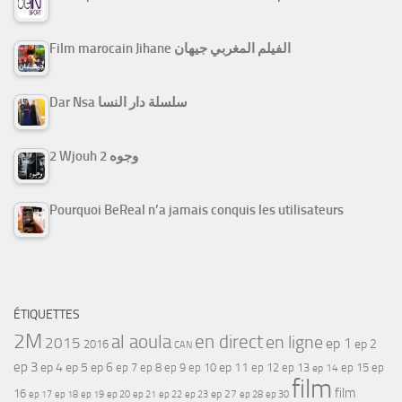
Film marocain Jihane الفيلم المغربي جيهان
Dar Nsa سلسلة دار النسا
2 Wjouh 2 وجوه
Pourquoi BeReal n’a jamais conquis les utilisateurs
ÉTIQUETTES
2M
al aoula
en direct
en ligne
2015
ep 1
ep 2
2016
CAN
ep 3
ep 4
ep 5
ep 6
ep 7
ep 11
ep 8
ep 9
ep 10
ep 12
ep 13
ep 15
ep
ep 14
film
film
16
ep 17
ep 21
ep 27
ep 18
ep 19
ep 20
ep 22
ep 23
ep 28
ep 30