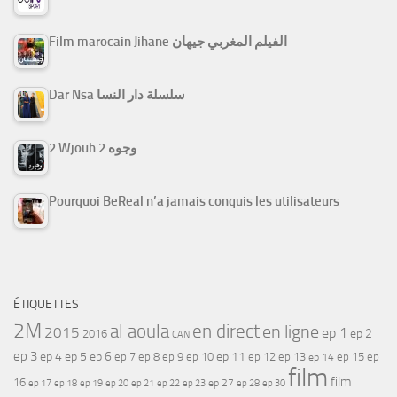
Film marocain Jihane الفيلم المغربي جيهان
Dar Nsa سلسلة دار النسا
2 Wjouh 2 وجوه
Pourquoi BeReal n’a jamais conquis les utilisateurs
ÉTIQUETTES
2M
al aoula
en direct
en ligne
2015
ep 1
ep 2
2016
CAN
ep 3
ep 4
ep 5
ep 6
ep 7
ep 11
ep 8
ep 9
ep 10
ep 12
ep 13
ep 15
ep
ep 14
film
film
16
ep 17
ep 21
ep 27
ep 18
ep 19
ep 20
ep 22
ep 23
ep 28
ep 30