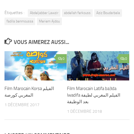
Étiquettes :
Abdeljabbar Lawzir
abdellah ferkouss
Aziz Boudarbala
fadila benmoussa
Meriem Ajdou
VOUS AIMEREZ AUSSI...
0
0
Film Marocain Korsa الفيلم
Film Marocain Latifa ba3da
lwadifa الفيلم المغربي لطيفة
المغربي كورصة
بعد الوظيفة
1 DÉCEMBRE 2017
1 DÉCEMBRE 2018