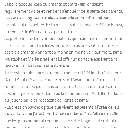
La belle époque, celle où enfants et petits-fils rendaient
régulièrement visite et venaient s’enquérir de la santé des parents,
passer des longues journées ensemble autour d’un thé, se
racontaient des petites histoires… serait-elle révolue ? Pour Kenza,
une veuve de 60 ans, il n’y a pas de doute.
Au prétexte que leurs préoccupations quotidiennes ne permettent
plus ces traditions familiales, encore moins des visites régulières,
ses trois enfants viennent de moins en moins voir leur mère. Jamal,
Mustapha et Malika préfèrent lui offrir un portable espérant ainsi
rester en contact avec cette dernière.
Telle est en substance la trame du nouveau téléfilm du réalisateur
Daoud Aoulad Syad : « Zman Kenza ». L’avant-première de cette
comédie a eu lieu jeudi dans un palace à Casablanca en présence
des principaux acteurs dont Fadila Benmoussa et Abdellah Ferkous,
qui jouent les rôles respectifs de Kenza et Jamal.
«La pression psychologique que vivent les parents à l’orée de leur
vie est telle que j’ai été touché par ce thème. On a fait ce film afin
que les gens prennent conscience de cette tragédie et surtout ne
tombent pas dans de tels travers très courants dans les sociétés