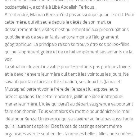
occidentales», a confié à Libé Abdellah Ferkous.
A l’entendre, Maman Kenza n’est pas aussi dupe qu’on le croit. Pour
cette mère, qui vit seule depuis le décès de son mari, ce
desserrement des visites n’est nullement lié aux préoccupations
quotidiennes de ses enfants, encore moins à l’éloignement
géographique. La principale raison se trouve être ses belles-filles
qui ne l’apprécient guère et de ce fait empêchent ses enfants de la
voir.
La situation devient invivable pour les enfants pris par leurs foyers
et le devoir envers leur mère qui tient à les voir tous les jours. Ne
savant quoi faire face à cette situation, ses deux fils (Jamal et
Mustapha) partent voir le frère de Kenza et lui expose leurs
préoccupations. De cette rencontre, jaillit une idée inattendue:
marier leur mère. L’idée qui paraît au départ saugrenue va pourtant
faire son chemin. Tous vont alors s’y mettre pour dénicher le mari
idéal pour Kenza. Un exercice qui va s’avérer au final pas aussi facile
qu’ils l’auraient espérer. Des farces de castings seront même
organisées avec le soutien des fameuses belles-filles, persuadées