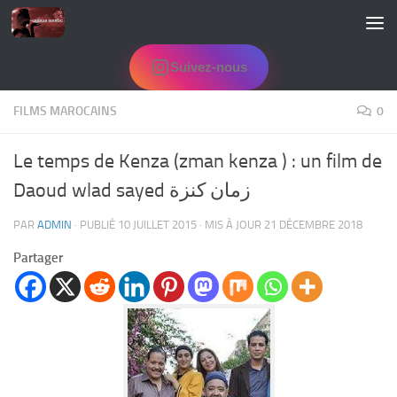
Skip to content
Suivez-nous
FILMS MAROCAINS
0
Le temps de Kenza (zman kenza ) : un film de
Daoud wlad sayed زمان كنزة
PAR
ADMIN
· PUBLIÉ
10 JUILLET 2015
· MIS À JOUR
21 DÉCEMBRE 2018
Partager