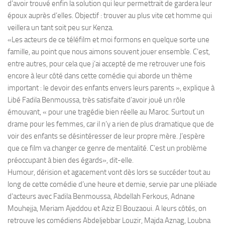
d’avoir trouvé enfin la solution qui leur permettrait de gardera leur
époux auprès d’elles. Objectif : trouver au plus vite cet homme qui
veillera un tant soit peu sur Kenza.
«Les acteurs de ce téléfilm et moi formons en quelque sorte une
famille, au point que nous aimons souvent jouer ensemble. C’est,
entre autres, pour cela que j’ai accepté de me retrouver une fois
encore à leur côté dans cette comédie qui aborde un thème
important : le devoir des enfants envers leurs parents », explique à
Libé Fadila Benmoussa, très satisfaite d’avoir joué un rôle
émouvant, « pour une tragédie bien réelle au Maroc. Surtout un
drame pour les femmes, car il n’y a rien de plus dramatique que de
voir des enfants se désintéresser de leur propre mère. J’espère
que ce film va changer ce genre de mentalité. C’est un problème
préoccupant à bien des égards», dit-elle.
Humour, dérision et agacement vont dès lors se succéder tout au
long de cette comédie d’une heure et demie, servie par une pléiade
d’acteurs avec Fadila Benmoussa, Abdellah Ferkous, Adnane
Mouhejja, Meriam Ajeddou et Aziz El Bouzaoui. A leurs côtés, on
retrouve les comédiens Abdeljebbar Louzir, Majda Aznag, Loubna