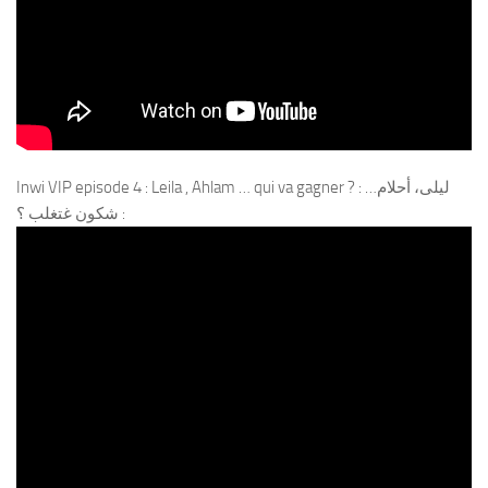
Inwi VIP episode 4 : Leila , Ahlam … qui va gagner ? : ليلى، أحلام…
شكون غتغلب ؟ :