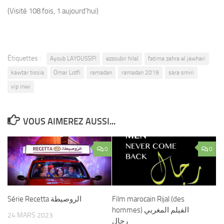
(Visité 108 fois, 1 aujourd'hui)
Étiquettes :
Ayoub LAYOUSSIFI
ezzoubir hilal
fatima zahra el jawhari
kawtar tissia
Omar Lotfi
ramadan
ramadan 2019
sara smiri
vip inwi
VOUS AIMEREZ AUSSI...
0
0
Série Recetta الروصيطة
Film marocain Rijal (des
hommes) الفيلم المغربي
24 MARS 2023
رجال