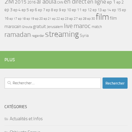
2M
al aoula
en direct
en ligne
2015
ep 1
ep 2
2016
CAN
ep 3
ep 4
ep 5
ep 6
ep 7
ep 11
ep 8
ep 9
ep 10
ep 12
ep 13
ep 15
ep
ep 14
film
film
16
ep 17
ep 21
ep 27
ep 18
ep 19
ep 20
ep 22
ep 23
ep 28
ep 30
maroc
live
gratuit
marocain
Jerusalem
match
Ghouta
streaming
ramadan
Syria
regarder
PLUS
Rechercher :
CATÉGORIES
Actualités et Infos