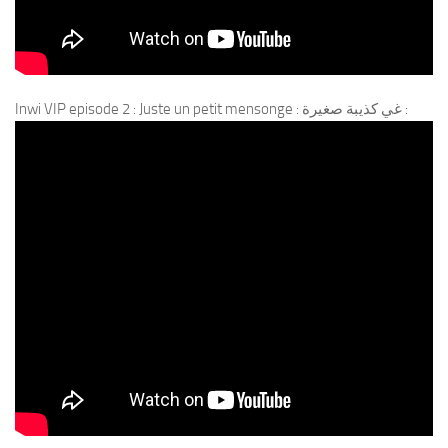
Inwi VIP episode 2 : Juste un petit mensonge : غي كذيبة صغيرة :