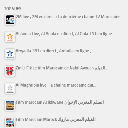
TOP VUES
2M live , 2M en direct : La deuxième chaine TV Marocaine
Al Aoula Live, Al Aoula en direct, Al Oula TNT en ligne
Arryadia TNT en direct , Arriadia en ligne ,…
Zin Li Fik Le film Marocain de Nabil Ayouch الفيلم…
Al Maghribia live : la chaîne marocaine qui…
Film marocain Al Ikhwane الفيلم المغربي الإخوان
Film Marocain Marock الفيلم المغربي ماروك