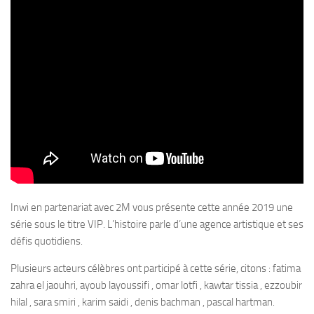
Inwi en partenariat avec 2M vous présente cette année 2019 une
série sous le titre VIP. L’histoire parle d’une agence artistique et ses
défis quotidiens.
Plusieurs acteurs célèbres ont participé à cette série, citons : fatima
zahra el jaouhri, ayoub layoussifi , omar lotfi , kawtar tissia , ezzoubir
hilal , sara smiri , karim saidi , denis bachman , pascal hartman.