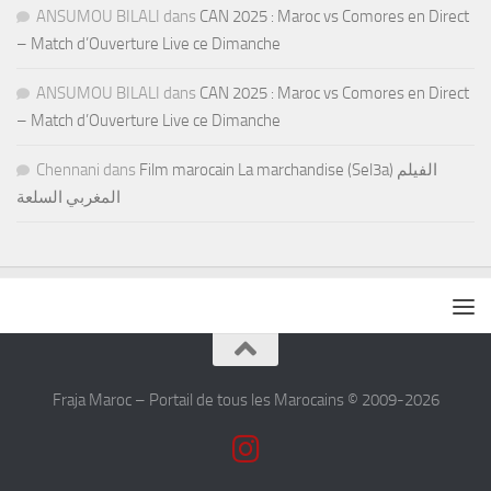
ANSUMOU BILALI
dans
CAN 2025 : Maroc vs Comores en Direct
– Match d’Ouverture Live ce Dimanche
ANSUMOU BILALI
dans
CAN 2025 : Maroc vs Comores en Direct
– Match d’Ouverture Live ce Dimanche
Chennani
dans
Film marocain La marchandise (Sel3a) الفيلم
المغربي السلعة
Fraja Maroc – Portail de tous les Marocains © 2009-2026