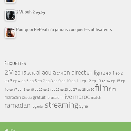
2 Wjouh 2 وجوه
Pourquoi BeReal n’a jamais conquis les utilisateurs
ÉTIQUETTES
2M
al aoula
en direct
en ligne
2015
ep 1
ep 2
2016
CAN
ep 3
ep 4
ep 5
ep 6
ep 7
ep 11
ep 8
ep 9
ep 10
ep 12
ep 13
ep 15
ep
ep 14
film
film
16
ep 17
ep 21
ep 27
ep 18
ep 19
ep 20
ep 22
ep 23
ep 28
ep 30
maroc
live
gratuit
marocain
Jerusalem
match
Ghouta
streaming
ramadan
Syria
regarder
PLUS