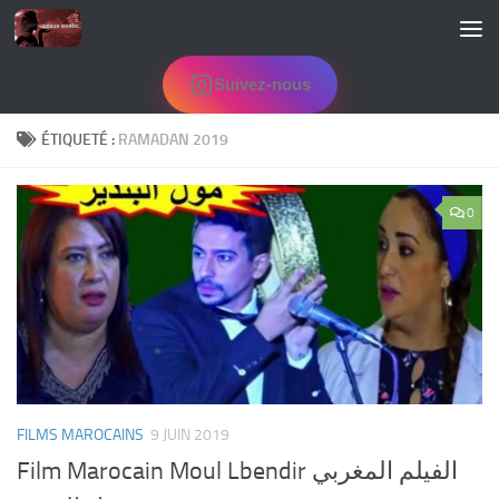
Skip to content
Suivez-nous
ÉTIQUETÉ :
RAMADAN 2019
0
FILMS MAROCAINS
9 JUIN 2019
Film Marocain Moul Lbendir الفيلم المغربي