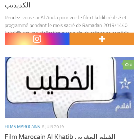
الكديديب
Rendez-vous sur Al Aoula pour voir le film Lkdidib réalisé et
programmé pendant le mois sacré de Ramadan 2019/1440.
Lekdidib est une réalisation avec plein de scènes de comédie
et d’action. Tags : Lkdidib,...
0
FILMS MAROCAINS
8 JUIN 2019
Film Marocain Al Khatib الفيلم المغربي