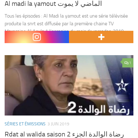
Al madi la yamout الماضي لا يموت
Tous les épisodes : Al Madi la yamout est une série télévisée
produite la snrt est diffusée par la première chaine TV
Marocaine Al Aoula à l’occasion du mois de ramadan 2019
1440. Rendez-vous...
1
SÉRIES ET ÉMISSIONS
3 JUIN 2019
Rdat al walida saison 2 رضاة الوالدة الجزء