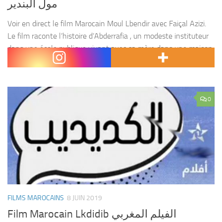
مول البندير
Voir en direct le film Marocain Moul Lbendir avec Faiçal Azizi.
Le film raconte l’histoire d’Abderrafia , un modeste instituteur
dans une école publique vivant avec sa mère dans une maison
partagée avec un...
0
FILMS MAROCAINS
8 JUIN 2019
Film Marocain Lkdidib الفيلم المغربي