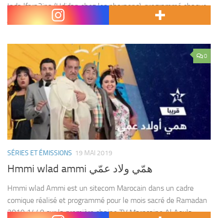
Inda lfara3ina (Hdidan chez les pharaons), programmé chaque
jour sur 2m à...
0
SÉRIES ET ÉMISSIONS
19 MAI 2019
Hmmi wlad ammi همّي ولاد عمّي
Hmmi wlad Ammi est un sitecom Marocain dans un cadre
comique réalisé et programmé pour le mois sacré de Ramadan
2019 1440 sur la première chaine TV Marocaine Al Aoula.