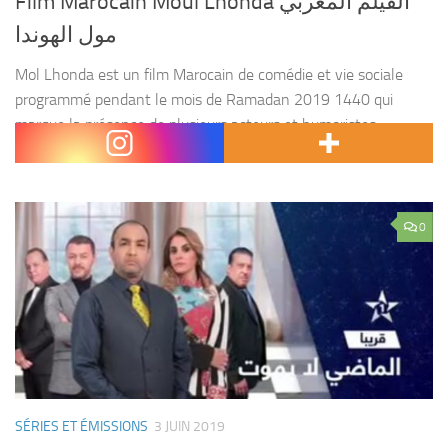
Film Marocain Moul Lhonda الفيلم المغربي
مول الهوندا
Mol Lhonda est un film Marocain de comédie et vie sociale
programmé pendant le mois de Ramadan 2019 1440 qui
marque la présence de plusieurs acteurs et humoristes
Marocains dont Abdellah Ferkous. Rendez-vous sur...
0
SÉRIES ET ÉMISSIONS
3 JUIN 2019