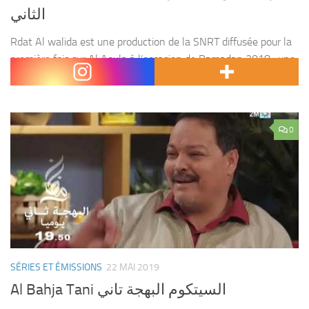
الثاني
Rdat Al walida est une production de la SNRT diffusée pour la
première fois sur Al Aoula à l’occasion de Ramadan 2018 , une
réalisation qui a eu un très grand succès , et...
0
SÉRIES ET ÉMISSIONS
22 MAI 2019
Al Bahja Tani السيتكوم البهجة تاني