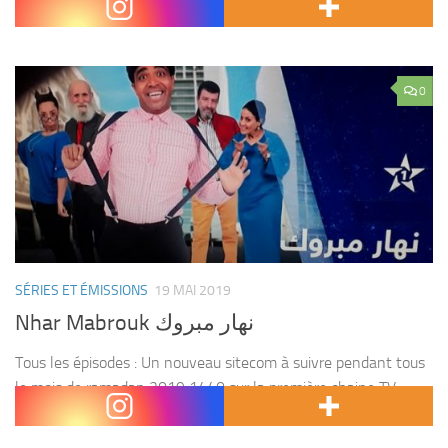
Avec Hmi oulad 3mi...
0
SÉRIES ET ÉMISSIONS
19 MAI 2019
Nhar Mabrouk نهار مبروك
Tous les épisodes : Un nouveau sitecom à suivre pendant tous
le mois de ramadan 2019 1440 sur la première chaine TV
Marocaine Al Aoula après le ftour. Tags : Nhar mabrouk , nhar...