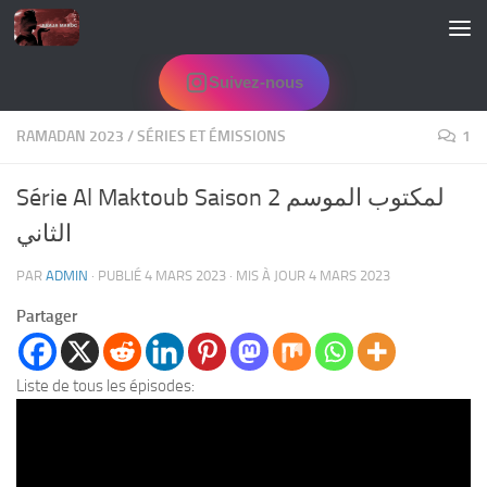
Skip to content
Suivez-nous
RAMADAN 2023
/
SÉRIES ET ÉMISSIONS
1
Série Al Maktoub Saison 2 لمكتوب الموسم
الثاني
PAR
ADMIN
· PUBLIÉ
4 MARS 2023
· MIS À JOUR
4 MARS 2023
Partager
Liste de tous les épisodes: