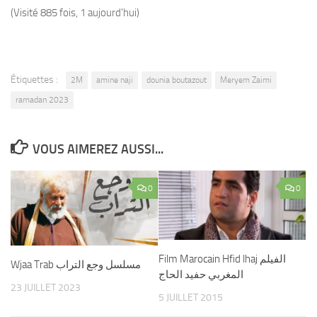
(Visité 885 fois, 1 aujourd'hui)
Étiquettes :
2M
amine naji
dounia boutazout
Meryem Zaimi
ramadan 2023
VOUS AIMEREZ AUSSI...
0
0
Film Marocain Hfid lhaj الفيلم
Wjaa Trab مسلسل وجع التراب
المغربي حفيد الحاج
23 JUILLET 2023
5 JUILLET 2015