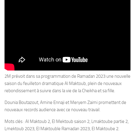
2M prévoit dans sa programmation de Ramadan 2023 une nouvelle
saison du feuilleton dramatique Al Maktoub, plein de nouveaux
rebondissement à suivre dans la vie de la Cheikha et sa fille.
Dounia Boutazout, Amine Ennaji et Meryem Zaimi promettent de
nouveaux records audience avec ce nouveau travail.
Mots clés : Al Maktoub 2, El Mektoub saison 2, Lmaktoube partie 2,
Lmektoub 2023, El Maktouble Ramadan 2023, El Maktoube 2.