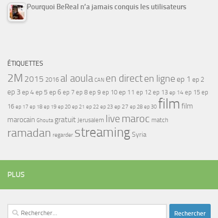
Pourquoi BeReal n’a jamais conquis les utilisateurs
ÉTIQUETTES
2M
al aoula
en direct
en ligne
2015
ep 1
ep 2
2016
CAN
ep 3
ep 4
ep 5
ep 6
ep 7
ep 11
ep 8
ep 9
ep 10
ep 12
ep 13
ep 15
ep
ep 14
film
film
16
ep 17
ep 21
ep 27
ep 18
ep 19
ep 20
ep 22
ep 23
ep 28
ep 30
maroc
live
gratuit
marocain
Jerusalem
match
Ghouta
streaming
ramadan
Syria
regarder
PLUS
Rechercher :